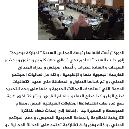
الدورة ترأست أشغالها رئيسة المجلس السيدة ” امباركة بوعيدة”
إلى جانب السيد ” الناجم بهي ” والي جهة كلميم وادنون و بحضور
السيدات و السادة عضوات و أعضاء المجلس و مدراء المصالح
الخارجية الجهوية منها و الإقليمية ، و ثلة من فعاليات المجتمع
المدني ، و تم خلالها التداول و المصادقة على عديد الاتفاقيات
المهمة التي تستهدف المجالات الحيوية و منها على وجه التحديد
قطاع الماء و كذا قطاع التعليم بالعالم القروي ، و شراكة اخرى هامة
تضع في صلب اهتماماتها المقاولات السياحية الصغرى منها و
المتوسطة و الصغيرة جدا ، إضافة إلى إحداث فضاء للذاكرة
التاريخية للمقاومة بالجماعة الحدودية المحبس ، و دعم المجتمع
المدني ، و ذلك وفق رؤية تشاركية تعتمد على العدالة المجالية ، و