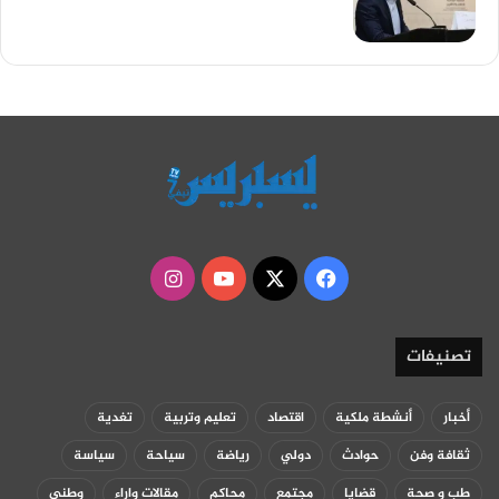
‫X
فيسبوك
‫YouTube
انستقرام
تصنيفات
أخبار
أنشطة ملكية
اقتصاد
تعليم وتربية
تغدية
ثقافة وفن
حوادث
دولي
رياضة
سياحة
سياسة
طب و صحة
قضايا
مجتمع
محاكم
مقالات واراء
وطني