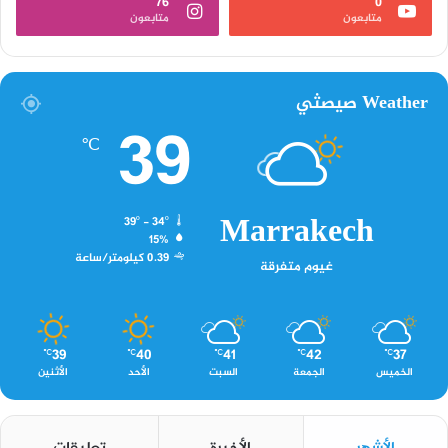
76
0
متابعون
متابعون
Weather صيصثي
39
℃
Marrakech
39º - 34º
15%
0.39 كيلومتر/ساعة
غيوم متفرقة
39
40
41
42
37
℃
℃
℃
℃
℃
الخميس
الجمعة
السبت
الأحد
الأثنين