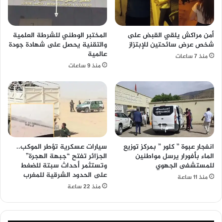
أمن مراكش يلقي القبض على
المختبر الوطني للشرطة العلمية
شخص عرض سائحتين للإبتزاز
والتقنية يحصل على شهادة جودة
عالمية
منذ 7 ساعات
منذ 9 ساعات
انفجار عبوة ” كلور ” بمركز توزيع
سيارات عسكرية تؤطر الموكب..
الماء بأفورار يرسل مواطنين
الجزائر تفتح “جبهة الهجرة”
للمستشفى الجهوي
وتستثمر أحداث سبتة للضغط
على الحدود الشرقية للمغرب
منذ 11 ساعة
منذ 22 ساعة