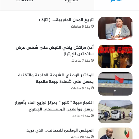
الأشهر
الأخيرة
تعليقات
تاريخ المدن المغربية…. ( تازة )
منذ 5 ساعات
أمن مراكش يلقي القبض على شخص عرض
سائحتين للإبتزاز
منذ 7 ساعات
المختبر الوطني للشرطة العلمية والتقنية
يحصل على شهادة جودة عالمية
منذ 9 ساعات
انفجار عبوة ” كلور ” بمركز توزيع الماء بأفورار
يرسل مواطنين للمستشفى الجهوي
منذ 11 ساعة
المجلس الوطني للصحافة.. الذي نريد
منذ 20 ساعة