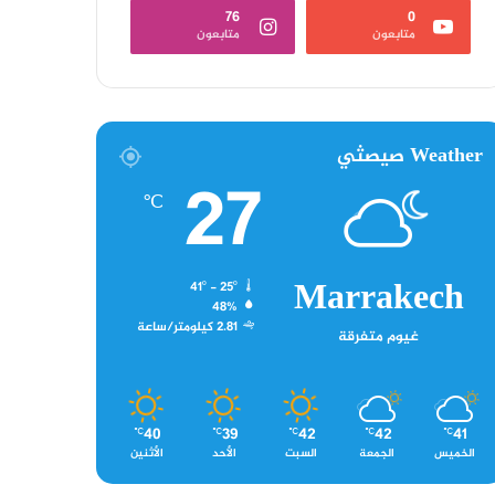
76
0
متابعون
متابعون
Weather صيصثي
27
℃
Marrakech
41º - 25º
48%
2.81 كيلومتر/ساعة
غيوم متفرقة
40
39
42
42
41
℃
℃
℃
℃
℃
الخميس
الجمعة
السبت
الأحد
الأثنين