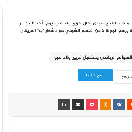
سيستقبل فريق إتحاد السوالم الرياضي لكرة القدم، بالملعب البلدي سيدي رحال، فريق ولاد عبو، يوم الأحد 11 دجنبر
الجاري على الساعة الثانية بعد الزوال، في مباراة نارية برسم الجولة 5 عن القسم الشرفي هواة شطر “ب” الفريقان
السوالم الرياضي يستقبل فريق ولاد عبو
نسخ الرابط
‏Reddit
‏VKontakte
Odnoklassniki
‫Pocket
مشاركة عبر البريد
طباعة