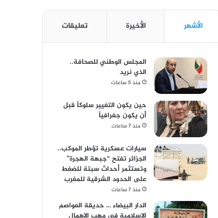
الأشهر
الأخيرة
تعليقات
المجلس الوطني للصحافة..
الذي نريد
منذ 5 ساعات
حين يكون التغيير سلوكاً قبل
أن يكون جغرافياً
منذ 7 ساعات
سيارات عسكرية تؤطر الموكب..
الجزائر تفتح “جبهة الهجرة”
وتستثمر أحداث سبتة للضغط
على الحدود الشرقية للمغرب
منذ 7 ساعات
الدار البيضاء … حديقة العواصم
الإسلامية في مهب الإهمال