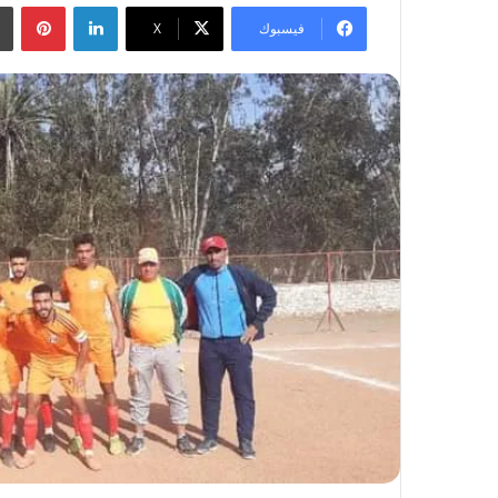
لينكدإن
بينتيريست
فيسبوك
‫X