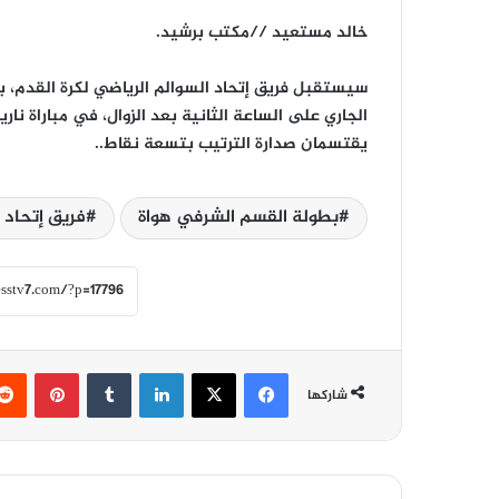
خالد مستعيد //مكتب برشيد.
يقتسمان صدارة الترتيب بتسعة نقاط..
بطولة القسم الشرفي هواة
فريق إتحاد 
فيسبوك
‫X
لينكدإن
‏Tumblr
بينتيريست
شاركها