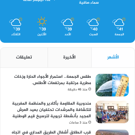
1.62 كيلومتر/ساعة
سماء صافية
39
39
39
40
41
℃
℃
℃
℃
℃
الجمعة
السبت
الأحد
الأثنين
الثلاثاء
الأشهر
الأخيرة
تعليقات
طقس الجمعة.. استمرار الأجواء الحارة وزخات
مطرية مرتقبة بمرتفعات الأطلس.
منذ 46 دقيقة
مندوبية المقاومة بأكادير والمنظمة المغربية
للكشافة والمرشدات تحتفيان بعيد العرش
المجيد بأنشطة تربوية لترسيخ قيم الوطنية
منذ 3 ساعات
قرب انطلاق أشغال الطريق المداري في اتجاه