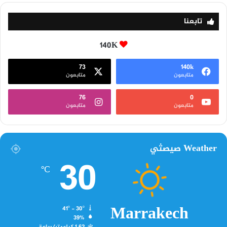
تابعنا
140K
73
140k
متابعون
متابعون
76
0
متابعون
متابعون
Weather صيصثي
30
℃
Marrakech
41º - 30º
39%