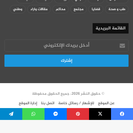
طب و صحة
قضايا
مجتمع
محاكم
مقالات واراء
وطني
القائمة البريدية
أدخل
بريدك
الإلكتروني
© حقوق النشر 2026، جميع الحقوق محفوظة
عن الموقع
للإشهار / رسائل خاصة
اتصل بنا
إدارة الموقع
سياسة الخصوصية
VERSION FR
فيسبوك
‫X
بينتيريست
ماسنجر
واتساب
تيلقرام
‫X
فيسبوك
‫YouTube
انستقرام