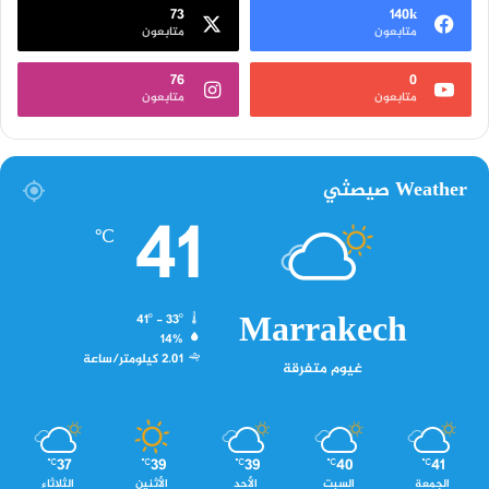
73
140k
متابعون
متابعون
76
0
متابعون
متابعون
Weather صيصثي
41
℃
Marrakech
41º - 33º
14%
2.01 كيلومتر/ساعة
غيوم متفرقة
37
39
39
40
41
℃
℃
℃
℃
℃
الجمعة
السبت
الأحد
الأثنين
الثلاثاء