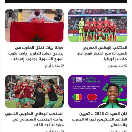
المنتخب الوطني المغربي
خولة بيات تمثل المغرب في
للسيدات في اختبار قوي أمام
برنامج دولي لتطوير رياضة ركوب
جنوب إفريقيا.
الموج النسوية بجنوب إفريقيا.
منذ يومين
منذ 3 أيام
كان السيدات 2026 .. تعيين
المنتخب الوطني المغربي النسوي
الطاقم التحكيمي لمباراة المغرب
يواجه المنتخب السنغالي في
والسنغال.
مبارة لتأكيد الذات.