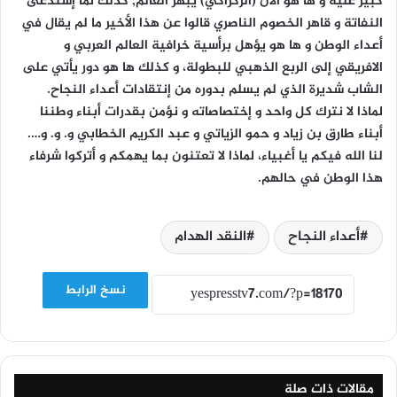
كبير عليه و ها هو الآن (الركراكي) يبهر العالم, كذلك لما إستدعى
النفاتة و قاهر الخصوم الناصري قالوا عن هذا الأخير ما لم يقال في
أعداء الوطن و ها هو يؤهل برأسية خرافية العالم العربي و
الافريقي إلى الربع الذهبي للبطولة، و كذلك ها هو دور يأتي على
الشاب شديرة الذي لم يسلم بدوره من إنتقادات أعداء النجاح.
لماذا لا نترك كل واحد و إختصاصاته و نؤمن بقدرات أبناء وطننا
أبناء طارق بن زياد و حمو الزياتي و عبد الكريم الخطابي و. و. و….
لنا الله فيكم يا أغبياء، لماذا لا تعتنون بما يهمكم و أتركوا شرفاء
هذا الوطن في حالهم.
أعداء النجاح
النقد الهدام
نسخ الرابط
مقالات ذات صلة