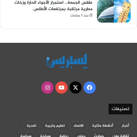
طقس الجمعة.. استمرار الأجواء الحارة وزخات
مطرية مرتقبة بمرتفعات الأطلس.
منذ 7 ساعات
‫X
فيسبوك
‫YouTube
انستقرام
تصنيفات
أخبار
أنشطة ملكية
اقتصاد
تعليم وتربية
تغدية
ثقافة وفن
حوادث
دولي
رياضة
سياحة
سياسة