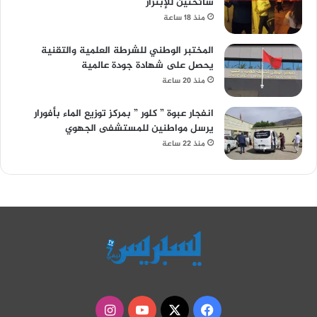
سائحتين للإبتزاز
منذ 18 ساعة
المختبر الوطني للشرطة العلمية والتقنية
يحصل على شهادة جودة عالمية
منذ 20 ساعة
انفجار عبوة ” كلور ” بمركز توزيع الماء بأفورار
يرسل مواطنين للمستشفى الجهوي
منذ 22 ساعة
‫X
فيسبوك
‫YouTube
انستقرام