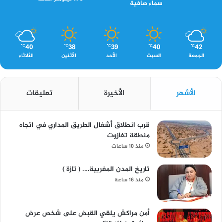
سماء صافية
40
38
39
40
42
℃
℃
℃
℃
℃
الجمعة
السبت
الأحد
الأثنين
الثلاثاء
الأشهر
الأخيرة
تعليقات
قرب انطلاق أشغال الطريق المداري في اتجاه
منطقة تغازوت
منذ 10 ساعات
تاريخ المدن المغربية…. ( تازة )
منذ 16 ساعة
أمن مراكش يلقي القبض على شخص عرض