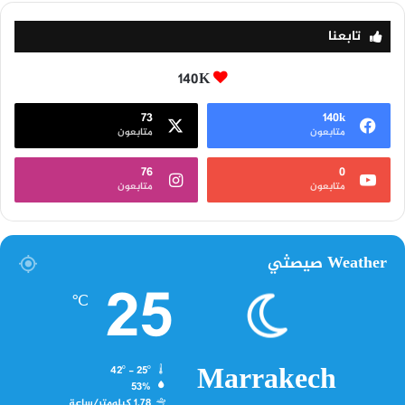
تابعنا
140K
73
140k
متابعون
متابعون
76
0
متابعون
متابعون
Weather صيصثي
25
℃
Marrakech
42º - 25º
53%
1.78 كيلومتر/ساعة