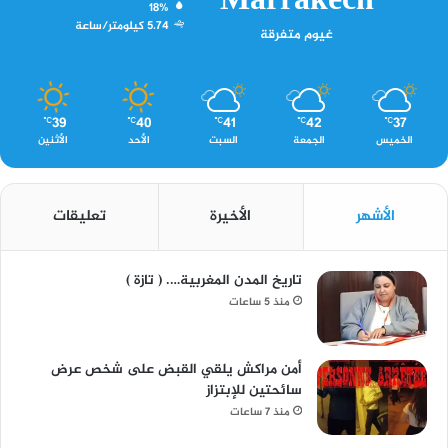
Marrakech
18%
5.74 كيلومتر/ساعة
غيوم متفرقة
39
40
41
42
37
℃
℃
℃
℃
℃
الخميس
الجمعة
السبت
الأحد
الأثنين
الأشهر
الأخيرة
تعليقات
تاريخ المدن المغربية…. ( تازة )
منذ 5 ساعات
أمن مراكش يلقي القبض على شخص عرض
سائحتين للإبتزاز
منذ 7 ساعات