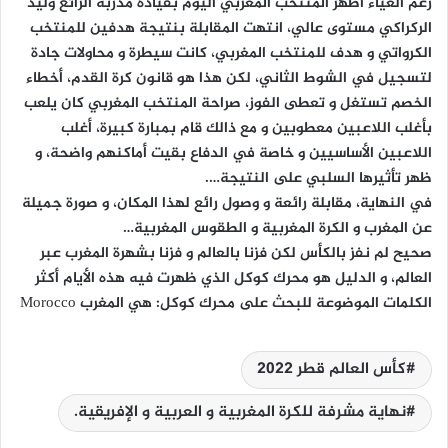
رغم العياء أظهر المنتخب المغربي اليوم بقيادة مدربه الرائع وليد
الركراكي مستوى عالي، انتهت المقابلة بنتيجة هدفين للمنتخب
الكرواتي و هدف للمنتخب المغربي، كانت سيطرة و محاولات جادة
لتسجيل في الشوط الثاني، لكن هذا هو قانون كرة القدم، أخطاء
الخصم تستغل و تعطى الفوز، صراحة المنتخب المغربي كان يلعب
بأغلب اللاعبين معطوبين و مع ذالك قام بمبارة كبيرة، أغلب
اللاعبين الأساسيين و خاصة في الدفاع بقيت أماكنهم واضحة، و
ظهر تأثيرها السلبي على النتيجة….
في النهاية، مقابلة رائعة و وصول رائع لهذا المكان، و صورة جميلة
عن المغرب و الكرة المغربية و الطقوس المغربية…
صحيح لم نفز بالكأس لكن فزنا بالعالم و فزنا بشهرة المغرب عبر
العالم، و الدليل هو محرك كوكل الذي ظهرت فيه هذه الأيام أكثر
الكلمات الموضوعة للبحث على محرك كوكل: هي المغرب Morocco
كأس العالم قطر 2022
نهاية مشرفة للكرة المغربية و العربية و الإفريقية.