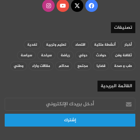
‫X
فيسبوك
‫YouTube
انستقرام
تصنيفات
أخبار
أنشطة ملكية
اقتصاد
تعليم وتربية
تغدية
ثقافة وفن
حوادث
دولي
رياضة
سياحة
سياسة
طب و صحة
قضايا
مجتمع
محاكم
مقالات واراء
وطني
القائمة البريدية
أدخل
بريدك
الإلكتروني