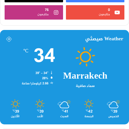
76
0
متابعون
متابعون
Weather صيصثي
34
℃
Marrakech
39º - 34º
28%
2.66 كيلومتر/ساعة
سماء صافية
39
39
41
42
39
℃
℃
℃
℃
℃
الخميس
الجمعة
السبت
الأحد
الأثنين