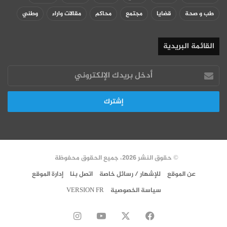
طب و صحة
قضايا
مجتمع
محاكم
مقالات واراء
وطني
القائمة البريدية
أدخل
بريدك
الإلكتروني
© حقوق النشر 2026، جميع الحقوق محفوظة
عن الموقع
للإشهار / رسائل خاصة
اتصل بنا
إدارة الموقع
سياسة الخصوصية
VERSION FR
‫X
فيسبوك
‫YouTube
انستقرام