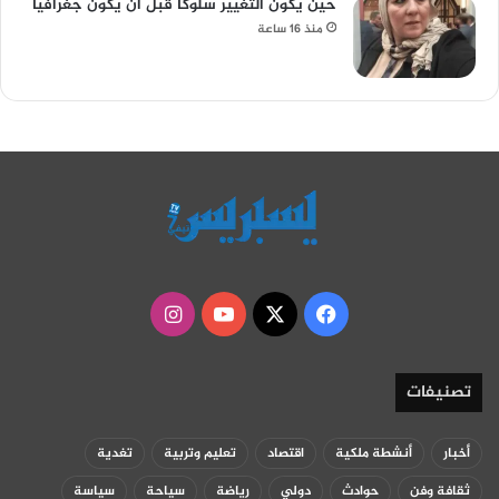
حين يكون التغيير سلوكاً قبل أن يكون جغرافياً
منذ 16 ساعة
‫X
فيسبوك
‫YouTube
انستقرام
تصنيفات
أخبار
أنشطة ملكية
اقتصاد
تعليم وتربية
تغدية
ثقافة وفن
حوادث
دولي
رياضة
سياحة
سياسة