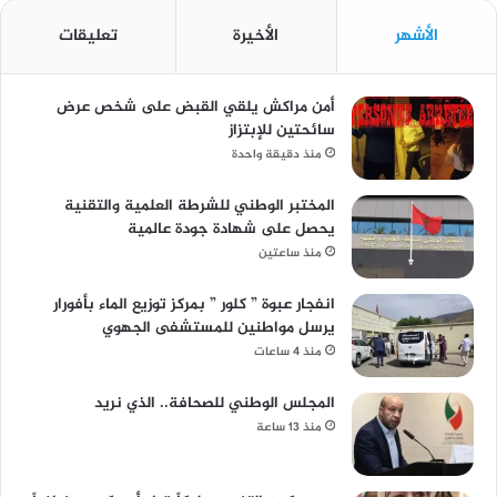
الأشهر
الأخيرة
تعليقات
أمن مراكش يلقي القبض على شخص عرض
سائحتين للإبتزاز
منذ دقيقة واحدة
المختبر الوطني للشرطة العلمية والتقنية
يحصل على شهادة جودة عالمية
منذ ساعتين
انفجار عبوة ” كلور ” بمركز توزيع الماء بأفورار
يرسل مواطنين للمستشفى الجهوي
منذ 4 ساعات
المجلس الوطني للصحافة.. الذي نريد
منذ 13 ساعة