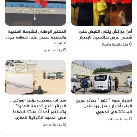
أمن مراكش يلقي القبض على
المختبر الوطني للشرطة العلمية
شخص عرض سائحتين للإبتزاز
والتقنية يحصل على شهادة جودة
عالمية
منذ دقيقة واحدة
منذ ساعتين
انفجار عبوة ” كلور ” بمركز توزيع
سيارات عسكرية تؤطر الموكب..
الماء بأفورار يرسل مواطنين
الجزائر تفتح “جبهة الهجرة”
للمستشفى الجهوي
وتستثمر أحداث سبتة للضغط
على الحدود الشرقية للمغرب
منذ 4 ساعات
منذ 16 ساعة