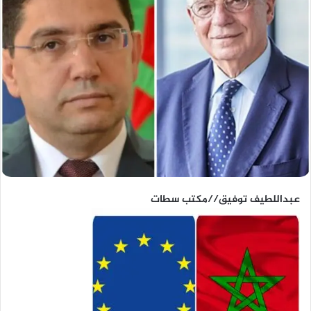
عبداللطيف توفيق//مكتب سطات