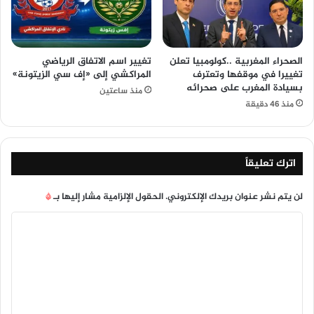
الصحراء المغربية ..كولومبيا تعلن
تغيير اسم الاتفاق الرياضي
تغييرا في موقفها وتعترف
المراكشي إلى «إف سي الزيتونة»
بسيادة المغرب على صحرائه
منذ ساعتين
منذ 46 دقيقة
اترك تعليقاً
لن يتم نشر عنوان بريدك الإلكتروني.
الحقول الإلزامية مشار إليها بـ
*
ا
ل
ت
ع
ل