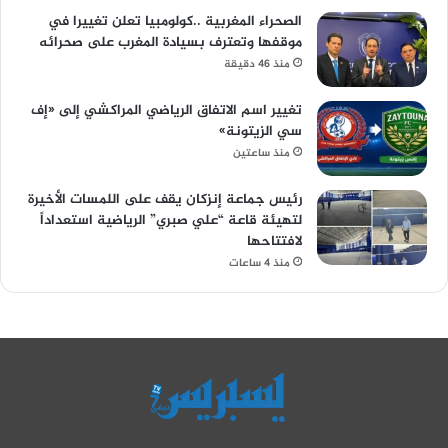
الصحراء المغربية ..كولومبيا تعلن تغييرا في
موقفها وتعترف بسيادة المغرب على صحرائه
منذ 46 دقيقة
تغيير اسم الاتفاق الرياضي المراكشي إلى «إف
سي الزيتونة»
منذ ساعتين
رئيس جماعة إنزكان يقف على اللمسات الأخيرة
لتهيئة قاعة “علي صبري” الرياضية استعداداً
لافتتاحها
منذ 4 ساعات