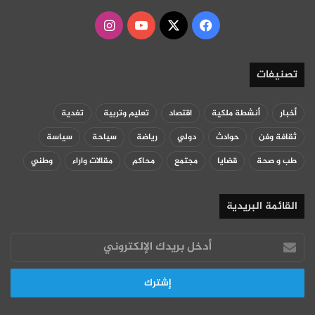
‫X
فيسبوك
‫YouTube
انستقرام
تصنيفات
أخبار
أنشطة ملكية
اقتصاد
تعليم وتربية
تغدية
ثقافة وفن
حوادث
دولي
رياضة
سياحة
سياسة
طب و صحة
قضايا
مجتمع
محاكم
مقالات واراء
وطني
القائمة البريدية
أدخل
بريدك
الإلكتروني