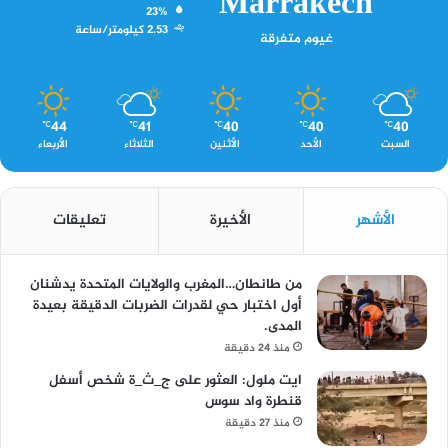
Marrakech
23%
2.53 كيلومتر/ساعة
غيوم متفرقة
44
41
40
40
40
℃
℃
℃
℃
℃
السبت
الأحد
الأثنين
الثلاثاء
الأربعاء
الأشهر
الأخيرة
تعليقات
من طانطان…المغرب والولايات المتحدة يدشنان
أول اختبار حي لقدرات الضربات الدقيقة بعيدة
المدى.
منذ 24 دقيقة
ايت ملول: العثور على ج_ث_ة شخص أسفل
قنطرة واد سوس
منذ 27 دقيقة