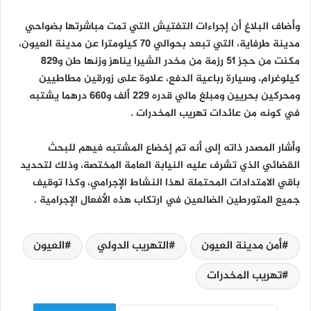
وأضاف البلاغ أن إجراءات التفتيش التي تمت مباشرتها بضواحي
مدينة طرفاية، التي تبعد بحوالي 70 كيلومترا عن مدينة العيون،
مكنت من حجز 51 رزمة من مخدر الشيرا يناهز وزنها طن و829
كيلوغرام، وسيارة رباعية الدفع، علاوة على زورقين مطاطيين
ومحركين بحريين ومبلغ مالي قدره 229 ألف و660 درهما يشتبه
في كونه من عائدات تهريب المخدرات .
وأشار المصدر ذاته إلى أنه تم إخضاع المشتبه فيهم للبحث
القضائي الذي تشرف عليه النيابة العامة المختصة، وذلك لتحديد
باقي الامتدادات المحتملة لهذا النشاط الإجرامي، وكذا توقيف
جميع المتورطين الضالعين في ارتكاب هذه الأفعال الإجرامية .
أمن مدينة العيون
التهريب الدولي
العيون
تهريب المخدرات