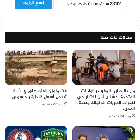
نسخ الرابط
مقالات ذات صلة
من طانطان…المغرب والولايات
ايت ملول: العثور على ج_ث_ة
المتحدة يدشنان أول اختبار حي
شخص أسفل قنطرة واد سوس
لقدرات الضربات الدقيقة بعيدة
منذ 27 دقيقة
المدى.
منذ 24 دقيقة