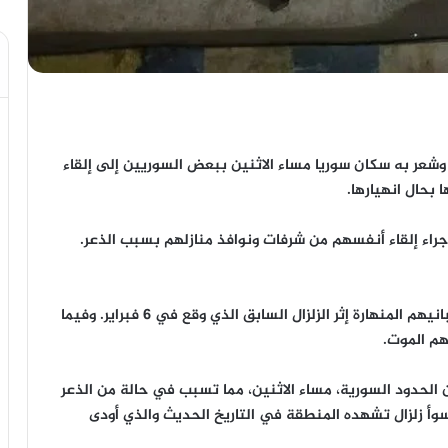
 وشعر به سكان سوريا مساء الاثنين ببعض السوريين إلى إلقاء
بحال انهيارها.
راسلين في شمال سوريا إصابة 55 شخصاً جراء إلقاء أنفسهم من شرفات ونوافذ منازلهم بسبب الذعر.
يأتي هذا بعدما علقت مئات السوريين تحت أنقاض مبانيهم المنهارة إثر الزلزال السابق الذي وقع في 6 فبراير. وفيما
هم الموت.
 تركيا بالقرب من الحدود السورية، مساء الاثنين، مما تسبب في حالة من الذعر
أسوأ زلزال تشهده المنطقة في التاريخ الحديث والذي أودى