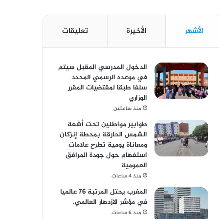
الأشهر
الأخيرة
تعليقات
الدخول المدرسي المقبل سیتم
في موعده الرسمي المحدد
سلفا طبقا لمقتضیات المقرر
الوزاري
منذ ساعتين
طوابير مواطنين تحت أشعة
الشمس الحارقة بمحطة إنزكان
ومعاناة يومية تطرح علامات
استفهام حول جودة المرافق
العمومية
منذ 4 ساعات
المغرب يحتل المرتبة 76 عالميا
في مؤشر الازدهار العالمي.
منذ 6 ساعات