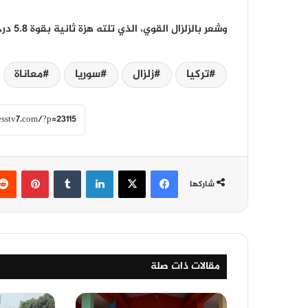
وشعر بالزلزال القوي، الذي تلته هزة ثانية بقوة 5.8 درجة، سكان سوريا ولبنان ومصر وبعض مناطق العراق.
تركيا
زلزال
سوريا
معاناة
فيسبوك
‫X
لينكدإن
‏Tumblr
بينتيريست
شاركها
مقالات ذات صلة