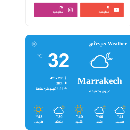
76
0
متابعون
متابعون
Weather صيصثي
32
℃
Marrakech
41º - 26º
28%
4.41 كيلومتر/ساعة
غيوم متفرقة
43
39
40
40
41
℃
℃
℃
℃
℃
السبت
الأحد
الأثنين
الثلاثاء
الأربعاء