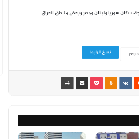
نسخ الرابط
‏Reddit
‏VKontakte
Odnoklassniki
‫Pocket
مشاركة عبر البريد
طباعة