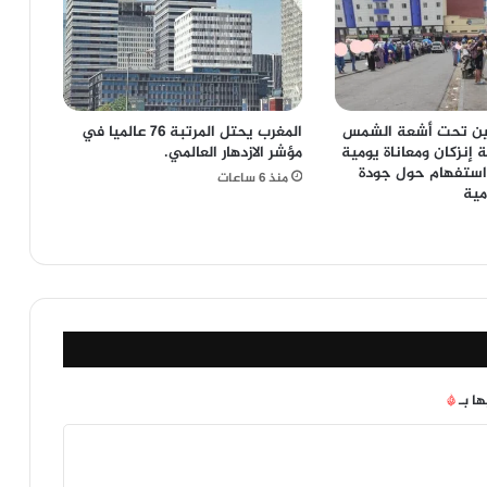
نين تحت أشعة الشمس
المغرب يحتل المرتبة 76 عالميا في
 إنزكان ومعاناة يومية
مؤشر الازدهار العالمي.
استفهام حول جودة
منذ 6 ساعات
مية
ها بـ
*