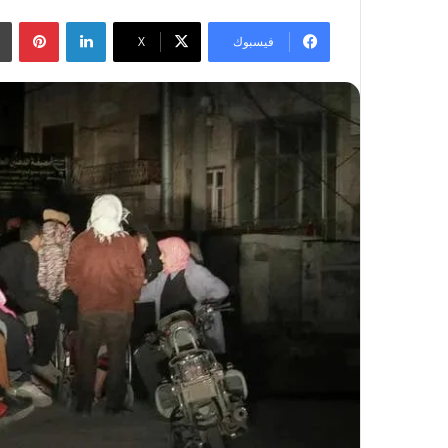
لينكدإن
بينتيريست
فيسبوك
‫X