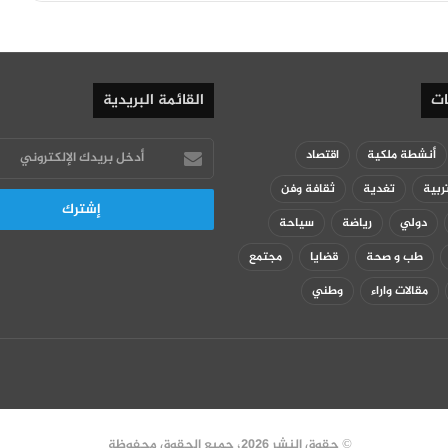
ات
القائمة البريدية
أدخل
أنشطة ملكية
اقتصاد
بريدك
ربية
تغدية
ثقافة وفن
الإلكتروني
دولي
رياضة
سياحة
طب و صحة
قضايا
مجتمع
مقالات واراء
وطني
© حقوق النشر 2026، جميع الحقوق محفوظة