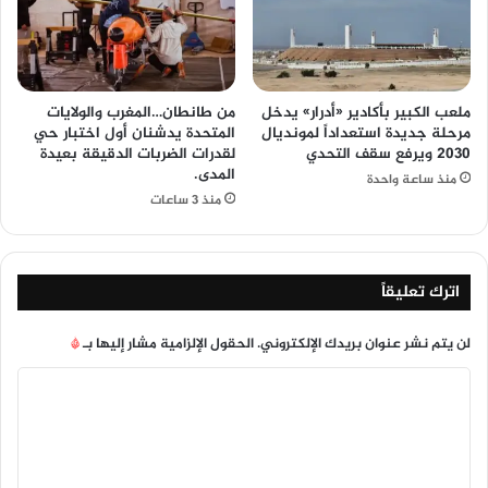
ملعب الكبير بأكادير «أدرار» يدخل
من طانطان…المغرب والولايات
مرحلة جديدة استعداداً لمونديال
المتحدة يدشنان أول اختبار حي
2030 ويرفع سقف التحدي
لقدرات الضربات الدقيقة بعيدة
المدى.
منذ ساعة واحدة
منذ 3 ساعات
اترك تعليقاً
لن يتم نشر عنوان بريدك الإلكتروني.
الحقول الإلزامية مشار إليها بـ
*
ا
ل
ت
ع