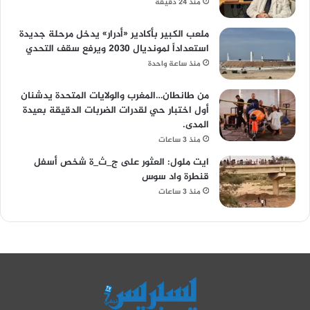
منذ 24 دقيقة
ملعب الكبير بأكادير «أدرار» يدخل مرحلة جديدة
استعداداً لمونديال 2030 ويرفع سقف التحدي
منذ ساعة واحدة
من طانطان…المغرب والولايات المتحدة يدشنان
أول اختبار حي لقدرات الضربات الدقيقة بعيدة
المدى.
منذ 3 ساعات
ايت ملول: العثور على ج_ث_ة شخص أسفل
قنطرة واد سوس
منذ 3 ساعات