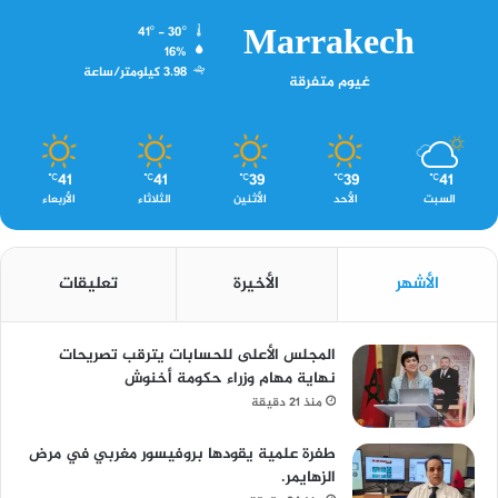
Marrakech
41º - 30º
16%
3.98 كيلومتر/ساعة
غيوم متفرقة
41
41
39
39
41
℃
℃
℃
℃
℃
السبت
الأحد
الأثنين
الثلاثاء
الأربعاء
الأشهر
الأخيرة
تعليقات
المجلس الأعلى للحسابات يترقب تصريحات
نهاية مهام وزراء حكومة أخنوش
منذ 21 دقيقة
طفرة علمية يقودها بروفيسور مغربي في مرض
الزهايمر.