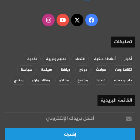
‫X
فيسبوك
‫YouTube
انستقرام
تصنيفات
أخبار
أنشطة ملكية
اقتصاد
تعليم وتربية
تغدية
ثقافة وفن
حوادث
دولي
رياضة
سياحة
سياسة
طب و صحة
قضايا
مجتمع
محاكم
مقالات واراء
وطني
القائمة البريدية
أدخل
بريدك
الإلكتروني