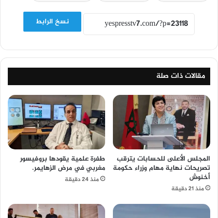
نسخ الرابط
مقالات ذات صلة
المجلس الأعلى للحسابات يترقب
طفرة علمية يقودها بروفيسور
تصريحات نهاية مهام وزراء حكومة
مغربي في مرض الزهايمر.
أخنوش
منذ 24 دقيقة
منذ 21 دقيقة