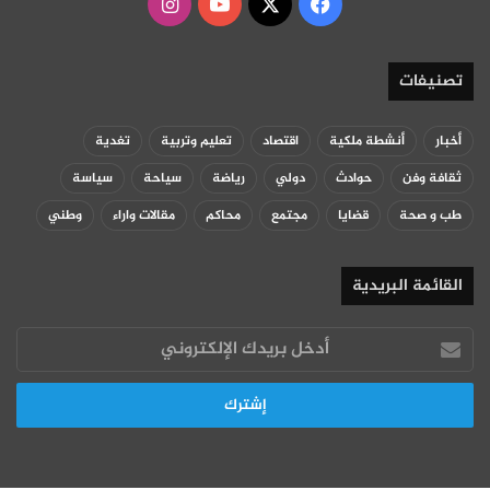
‫X
فيسبوك
‫YouTube
انستقرام
تصنيفات
أخبار
أنشطة ملكية
اقتصاد
تعليم وتربية
تغدية
ثقافة وفن
حوادث
دولي
رياضة
سياحة
سياسة
طب و صحة
قضايا
مجتمع
محاكم
مقالات واراء
وطني
القائمة البريدية
أدخل
بريدك
الإلكتروني