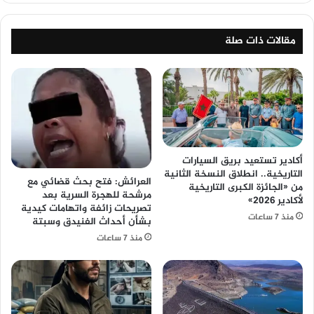
مقالات ذات صلة
أكادير تستعيد بريق السيارات
التاريخية.. انطلاق النسخة الثانية
العرائش: فتح بحث قضائي مع
من «الجائزة الكبرى التاريخية
مرشحة للهجرة السرية بعد
لأكادير 2026»
تصريحات زائفة واتهامات كيدية
منذ 7 ساعات
بشأن أحداث الفنيدق وسبتة
منذ 7 ساعات