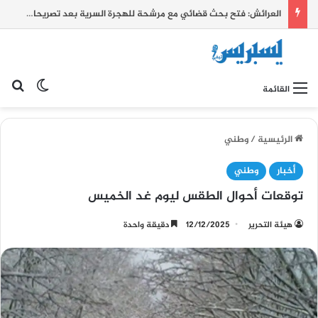
العرائش: فتح بحث قضائي مع مرشحة للهجرة السرية بعد تصريحات زائفة واتهامات كيدية بشأن أحداث الفنيدق وسبتة
بح
الوضع ا
القائمة
الرئيسية
/
وطني
أخبار
وطني
توقعات أحوال الطقس ليوم غد الخميس
هيئة التحرير
12/12/2025
دقيقة واحدة