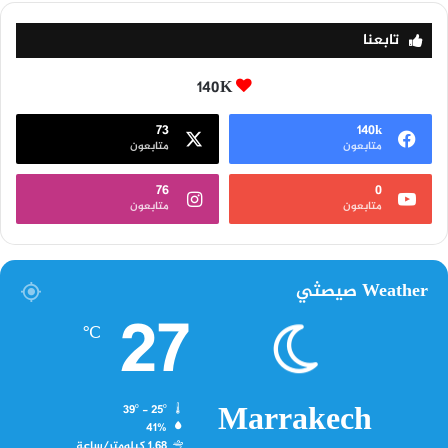
تابعنا
140K
73
140k
متابعون
متابعون
76
0
متابعون
متابعون
Weather صيصثي
27
℃
Marrakech
39º - 25º
41%
1.68 كيلومتر/ساعة