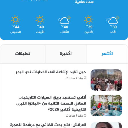
سماء صافية
44
40
40
39
39
℃
℃
℃
℃
℃
الأحد
الأثنين
الثلاثاء
الأربعاء
الخميس
الأشهر
الأخيرة
تعليقات
حين تقود الإشاعة آلاف الخطوات نحو البحر
منذ 7 ساعات
أكادير تستعيد بريق السيارات التاريخية..
انطلاق النسخة الثانية من «الجائزة الكبرى
التاريخية لأكادير 2026»
منذ 7 ساعات
العرائش: فتح بحث قضائي مع مرشحة للهجرة