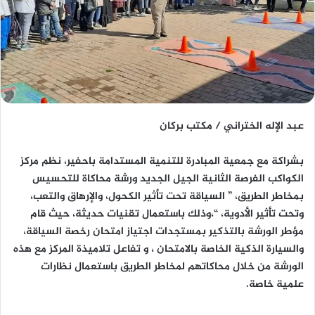
عبد الإله الختراني / مكتب بركان
بشراكة مع جمعية المبادرة للتنمية المستدامة باحفير، نظم مركز
الكواكب الفرصة الثانية الجيل الجديد ورشة محاكاة للتحسيس
بمخاطر الطريق، ” السياقة تحت تأثير الكحول، والإرهاق والتعب،
وتحت تأثير الأدوية، “،وذلك باستعمال تقنيات حديثة، حيث قام
مؤطر الورشة بالتذكير بمستجدات اجتياز امتحان رخصة السياقة،
والسيارة الذكية الخاصة بالامتحان ، و تفاعل تلاميذة المركز مع هذه
الورشة من خلال محاكاتهم لمخاطر الطريق باستعمال نظارات
علمية خاصة.