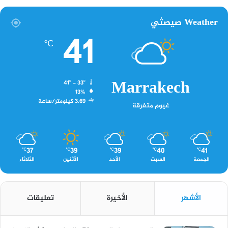
Weather صيصثي
41
℃
Marrakech
41º - 33º
13%
3.69 كيلومتر/ساعة
غيوم متفرقة
37
39
39
40
41
℃
℃
℃
℃
℃
الجمعة
السبت
الأحد
الأثنين
الثلاثاء
الأشهر
الأخيرة
تعليقات