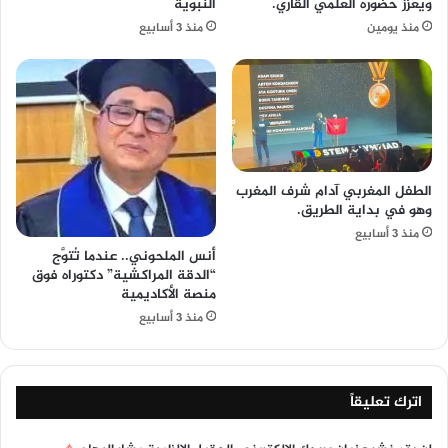
ويعزز حضوره العلمي القاري.
النبوية
منذ يومين
منذ 3 أسابيع
الطفل المغربي آدام شرف المغرب
وهو في بداية الطريق.
منذ 3 أسابيع
أنس الملحوني.. عندما تُتوَّج
“الدقة المراكشية” دكتوراه فوق
منصة الأكاديمية
منذ 3 أسابيع
اترك تعليقاً