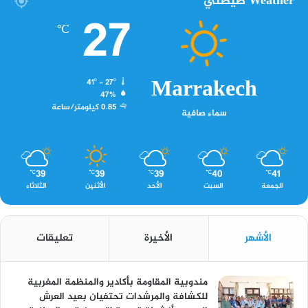
Weather صيصثي
27
℃
Marrakech
41º - 27º
47%
0.85 كيلومتر/ساعة
سماء صافية
39
39
39
40
41
℃
℃
℃
℃
℃
الجمعة
السبت
الأحد
الأثنين
الثلاثاء
الأشهر
الأخيرة
تعليقات
مندوبية المقاومة بأكادير والمنظمة المغربية
للكشافة والمرشدات تحتفيان بعيد العرش