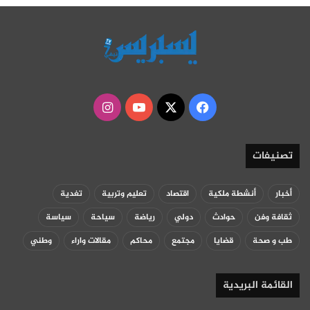
‫X
فيسبوك
‫YouTube
انستقرام
تصنيفات
أخبار
أنشطة ملكية
اقتصاد
تعليم وتربية
تغدية
ثقافة وفن
حوادث
دولي
رياضة
سياحة
سياسة
طب و صحة
قضايا
مجتمع
محاكم
مقالات واراء
وطني
القائمة البريدية