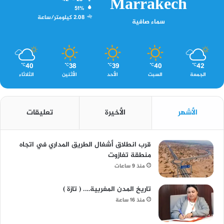
Marrakech
51%
2.08 كيلومتر/ساعة
سماء صافية
40
38
39
40
42
℃
℃
℃
℃
℃
الجمعة
السبت
الأحد
الأثنين
الثلاثاء
الأشهر
الأخيرة
تعليقات
قرب انطلاق أشغال الطريق المداري في اتجاه
منطقة تغازوت
منذ 9 ساعات
تاريخ المدن المغربية…. ( تازة )
منذ 16 ساعة