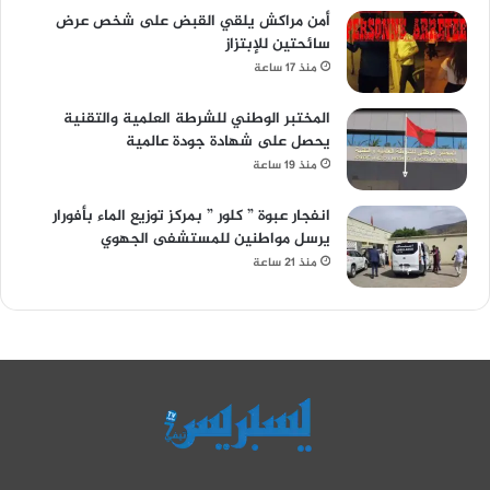
أمن مراكش يلقي القبض على شخص عرض
سائحتين للإبتزاز
منذ 17 ساعة
المختبر الوطني للشرطة العلمية والتقنية
يحصل على شهادة جودة عالمية
منذ 19 ساعة
انفجار عبوة ” كلور ” بمركز توزيع الماء بأفورار
يرسل مواطنين للمستشفى الجهوي
منذ 21 ساعة