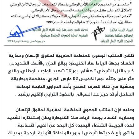
تلقى المكتب الجهوي للمنظمة المغربية لحقوق الإنسان ومحاربة
الفساد بجهة الرباط سلا القنيطرة ببالغ الحزن والأسف الشديدين
خبر مقتل الشرطي ” هشام بورزة ” شهيد الواجب الوطني، والذي
عثر على جتثه يوم الخميس 02 مارس الجاري، متفحمة وبطريقة
وحشية في قناة للصرف الصحي بأحد الدواوير التابعة لجماعة
الساحل أولاد حريز حد السوالم بالنفوذ الترابي لإقليم برشيد .
وعليه فإن المكتب الجهوي للمنظمة المغربية لحقوق الإنسان
ومحاربة الفساد بجهة الرباط سلا القنيطرة يعلن إستنكاره الشديد
لهذه الجريمة الشنعاء البعيدة كل البعد عن القيم الانسانية،
والتي راح ضحيتها شرطي المرور بالمنطقة الأمنية الرحمة بمدينة