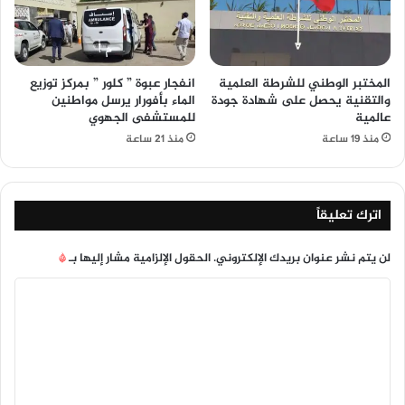
المختبر الوطني للشرطة العلمية
انفجار عبوة ” كلور ” بمركز توزيع
والتقنية يحصل على شهادة جودة
الماء بأفورار يرسل مواطنين
عالمية
للمستشفى الجهوي
منذ 19 ساعة
منذ 21 ساعة
اترك تعليقاً
لن يتم نشر عنوان بريدك الإلكتروني.
الحقول الإلزامية مشار إليها بـ
*
ا
ل
ت
ع
ل