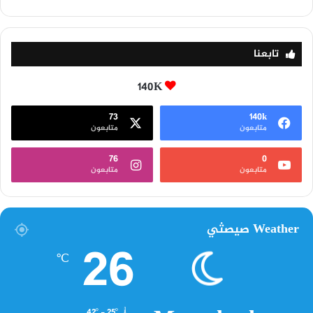
تابعنا
140K
73
140k
متابعون
متابعون
76
0
متابعون
متابعون
Weather صيصثي
26
℃
42º - 25º