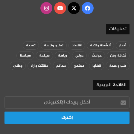
‫X
فيسبوك
‫YouTube
انستقرام
تصنيفات
أخبار
أنشطة ملكية
اقتصاد
تعليم وتربية
تغدية
ثقافة وفن
حوادث
دولي
رياضة
سياحة
سياسة
طب و صحة
قضايا
مجتمع
محاكم
مقالات واراء
وطني
القائمة البريدية
أدخل
بريدك
الإلكتروني