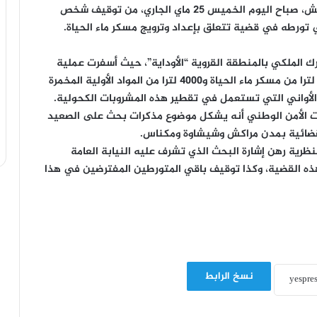
تمكنت عناصر فرقة مكافحة العصابات بولاية أمن مراكش، صباح اليوم الخميس 25 ماي الجاري، من توقيف شخص
ورطه في قضية تتعلق بإعداد وترويج مسكر ماء الحياة.
 الملكي بالمنطقة القروية “الأوداية”، حيث أسفرت عملية
التفتيش المنجزة بداخل ورشة يستغلها عن حجز 500 لترا من مسكر ماء الحياة و4000 لترا من المواد الأولية المخمرة
لأواني التي تستعمل في تقطير هذه المشروبات الكحولية.
ت الأمن الوطني أنه يشكل موضوع مذكرات بحث على الصعيد
لقضائية بمدن مراكش وشيشاوة ومكناس.
نظرية رهن إشارة البحث الذي تشرف عليه النيابة العامة
 القضية، وكذا توقيف باقي المتورطين المفترضين في هذا
نسخ الرابط