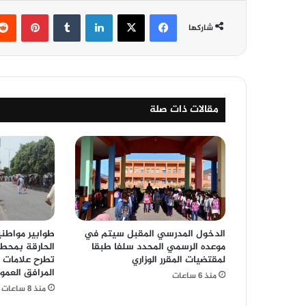
فيسبوك
‫X
لينكدإن
‏Tumblr
بينتيريست
شاركها
مقالات ذات صلة
الدخول المدرسي المقبل سیتم في
طوابير مواط
موعده الرسمي المحدد سلفا طبقا
الحارقة بمحطة
لمقتضیات المقرر الوزاري
تطرح علامات 
المرافق العمو
منذ 6 ساعات
منذ 8 ساعات