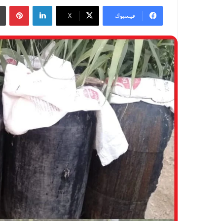
لينكدإن
بينتيريست
فيسبوك
‫X