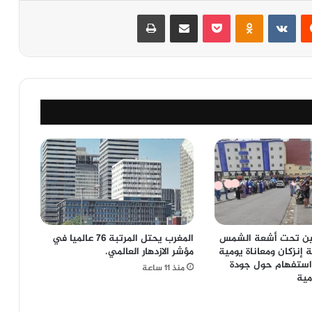
‏Reddit
‏VKontakte
Odnoklassniki
‫Pocket
مشاركة عبر البريد
طباعة
نين تحت أشعة الشمس
المغرب يحتل المرتبة 76 عالميا في
 إنزكان ومعاناة يومية
مؤشر الازدهار العالمي.
استفهام حول جودة
منذ 11 ساعة
مية