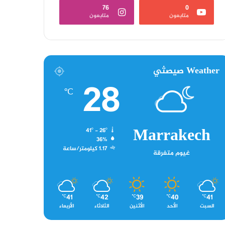
76
0
متابعون
متابعون
Weather صيصثي
28
℃
Marrakech
41º - 26º
36%
1.17 كيلومتر/ساعة
غيوم متفرقة
41
42
39
40
41
℃
℃
℃
℃
℃
السبت
الأحد
الأثنين
الثلاثاء
الأربعاء