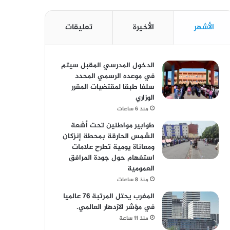
الأشهر
الأخيرة
تعليقات
الدخول المدرسي المقبل سیتم
في موعده الرسمي المحدد
سلفا طبقا لمقتضیات المقرر
الوزاري
منذ 6 ساعات
طوابير مواطنين تحت أشعة
الشمس الحارقة بمحطة إنزكان
ومعاناة يومية تطرح علامات
استفهام حول جودة المرافق
العمومية
منذ 8 ساعات
المغرب يحتل المرتبة 76 عالميا
في مؤشر الازدهار العالمي.
منذ 11 ساعة