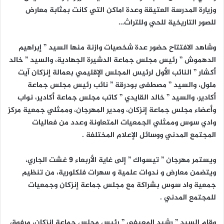
وزيارة المدرسة العتيقة وعدة اماكن التي كانت بمثابة معارض
للصور التاريخية للحي وللتراث…
وشاهد الافتتاح حضور عدة شخصيات وازنة منها السيد ” إبراهيم
الدهموش ” رئيس مجلس جماعة الدشيرة الجهادية، والسيد ” خالد
أكشار ” النائب الأول لرئيس المجلس الإقليمي بعمالة إنزكان آيت
ملول، والسيد ” مصطفى بودرقة ” نائب رئيس مجلس جماعة
أكادير، والسيد ” خالد القايدي ” كاتب مجلس جماعة أكادير، نواب
وأعضاء مجلس جماعة إنزكان، ومدير المهرجان، وممثلي جمعية مركز
وادي سوس وممثلي الجمعيات المتعاونة وعدد من فعاليات
المجتمع المدني ووسائل الإعلام المختلفة .
ويستمر مهرجان ” تيسواك ” إلى غاية الأربعاء 9 غشت الجاري،
ويتضمن معارض و ندوات علمية و سهرات فلكلورية، من تنظيم
جمعية واد سوس بشراكة مع مجلس جماعة إنزكان وجمعيات
للمجتمع المدني .
وقام السيد ” رشيد المعيفي ” رئيس مجلس جماعة إنزكان، مرفوق