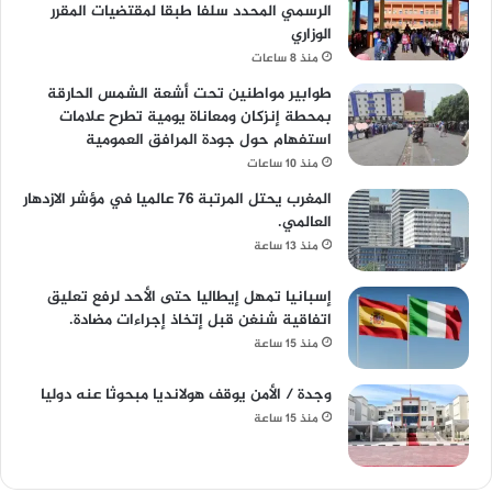
الرسمي المحدد سلفا طبقا لمقتضیات المقرر
الوزاري
منذ 8 ساعات
طوابير مواطنين تحت أشعة الشمس الحارقة
بمحطة إنزكان ومعاناة يومية تطرح علامات
استفهام حول جودة المرافق العمومية
منذ 10 ساعات
المغرب يحتل المرتبة 76 عالميا في مؤشر الازدهار
العالمي.
منذ 13 ساعة
إسبانيا تمهل إيطاليا حتى الأحد لرفع تعليق
اتفاقية شنغن قبل إتخاذ إجراءات مضادة.
منذ 15 ساعة
وجدة / الأمن يوقف هولانديا مبحوثا عنه دوليا
منذ 15 ساعة