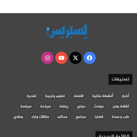
‫X
فيسبوك
‫YouTube
انستقرام
تصنيفات
أخبار
أنشطة ملكية
اقتصاد
تعليم وتربية
تغدية
ثقافة وفن
حوادث
دولي
رياضة
سياحة
سياسة
طب و صحة
قضايا
مجتمع
محاكم
مقالات واراء
وطني
القائمة البريدية