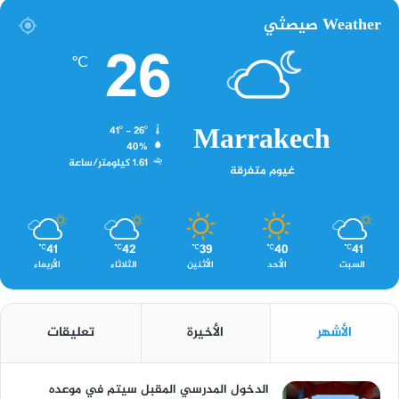
Weather صيصثي
26
℃
Marrakech
41º - 26º
40%
1.61 كيلومتر/ساعة
غيوم متفرقة
41
42
39
40
41
℃
℃
℃
℃
℃
السبت
الأحد
الأثنين
الثلاثاء
الأربعاء
الأشهر
الأخيرة
تعليقات
الدخول المدرسي المقبل سیتم في موعده