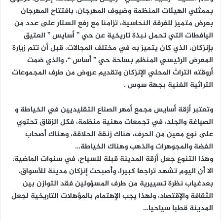
بممثلي الهيئات المنظمة وضيوف المهرجان، بافتتاح المهرجان
بعرض متميز للفرقة النحاسية، تزامنا مع رفع الستار على عدد من
اليافطات التي تحمل نبذة تاريخية عن حي ” أسايس ” العتيق
بإنزكان، الذي كان يتميز به في مختلف المجالات، قبل أن تتم زيارة
المعرض الرئيسي المنظم بساحة حي ” أساس “، والذي ضمت
أروقته التراث المحلي الإنزكان وتقديم عروض من طرف المجموعات
التراثية الفنية بجهة سوس .
وتعتبر أزقة أسايس مجمع أمهر الصناع التقليديين في الخياطة و
الصياغة والجلد، في تجمعات مهنية منظمة، فكل الزقاق تحتوي
على نوع معين من الحرف، هناك زنقة الحلاقة، وهناك أصحاب
الفضة والمجوهرات والذهب وهناك الخياطة…
وهذا التنوع جعل أزقة المدينة قبلة للسياح، في سنوات الماضية،
الا أن اليوم تشهد تراجعا كبيرا، وأصبحت إنزكان مدينة للأسواق،
بعدغياب نظرة تسييرية من طرف المسؤولين فقد التوازن بين
الثقافة والإقتصاد، ولهذا يجب الإهتمام بالمؤهلات التاريخية لجعل
المدينة قطبا سياحيا…