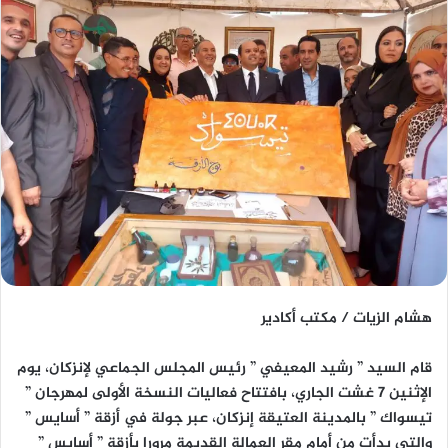
هشام الزيات / مكتب أكادير
قام السيد ” رشيد المعيفي ” رئيس المجلس الجماعي لإنزكان، يوم
الإثنين 7 غشت الجاري، بافتتاح فعاليات النسخة الأولى لمهرجان ”
تيسواك ” بالمدينة العتيقة إنزكان، عبر جولة في أزقة ” أسايس ”
والتي بدأت من أمام مقر العمالة القديمة مرورا بأزقة ” أسايس ”