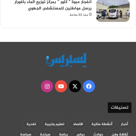
انفجار عبوة ” كلور ” بمركز توزيع الماء بأفورار
يرسل مواطنين للمستشفى الجهوي
منذ 23 ساعة
‫X
فيسبوك
‫YouTube
انستقرام
تصنيفات
أخبار
أنشطة ملكية
اقتصاد
تعليم وتربية
تغدية
ثقافة وفن
حوادث
دولي
رياضة
سياحة
سياسة