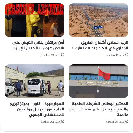
قرب انطلاق أشغال الطريق
أمن مراكش يلقي القبض على
المداري في اتجاه منطقة تغازوت
شخص عرض سائحتين للإبتزاز
منذ 11 ساعة
منذ 19 ساعة
المختبر الوطني للشرطة العلمية
انفجار عبوة ” كلور ” بمركز توزيع
والتقنية يحصل على شهادة جودة
الماء بأفورار يرسل مواطنين
عالمية
للمستشفى الجهوي
منذ 21 ساعة
منذ 23 ساعة