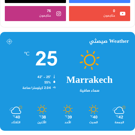
76
0
متابعون
متابعون
Weather صيصثي
25
℃
Marrakech
42º - 25º
55%
2.04 كيلومتر/ساعة
سماء صافية
40
38
39
40
42
℃
℃
℃
℃
℃
الجمعة
السبت
الأحد
الأثنين
الثلاثاء