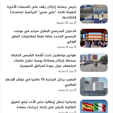
رئيس جماعة إنزكان يقف على اللمسات الأخيرة
لتهيئة قاعة “علي صبري” الرياضية استعداداً
لافتتاحها
منذ 25 دقيقة
الدخول المدرسي المقبل سیتم في موعده
الرسمي المحدد سلفا طبقا لمقتضیات المقرر
الوزاري
منذ 10 ساعات
طوابير مواطنين تحت أشعة الشمس الحارقة
بمحطة إنزكان ومعاناة يومية تطرح علامات
استفهام حول جودة المرافق العمومية
منذ 12 ساعة
المغرب يحتل المرتبة 76 عالميا في مؤشر الازدهار
العالمي.
منذ 15 ساعة
إسبانيا تمهل إيطاليا حتى الأحد لرفع تعليق
اتفاقية شنغن قبل إتخاذ إجراءات مضادة.
منذ 16 ساعة