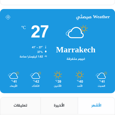
Weather صيصثي
27
℃
Marrakech
41º - 27º
37%
1.62 كيلومتر/ساعة
غيوم متفرقة
41
42
39
40
41
℃
℃
℃
℃
℃
السبت
الأحد
الأثنين
الثلاثاء
الأربعاء
الأشهر
الأخيرة
تعليقات