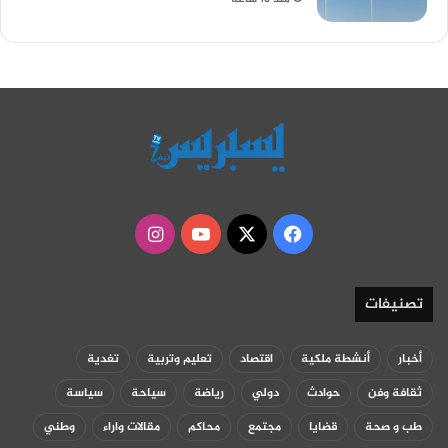
‫X
فيسبوك
‫YouTube
انستقرام
تصنيفات
أخبار
أنشطة ملكية
اقتصاد
تعليم وتربية
تغدية
ثقافة وفن
حوادث
دولي
رياضة
سياحة
سياسة
طب و صحة
قضايا
مجتمع
محاكم
مقالات واراء
وطني