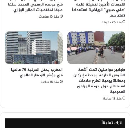
اللمسات الأخيرة لتهيئة قاعة
في موعده الرسمي المحدد سلفا
“علي صبري” الرياضية استعداداً
طبقا لمقتضیات المقرر الوزاري
لافتتاحها
منذ 10 ساعات
منذ 25 دقيقة
طوابير مواطنين تحت أشعة
المغرب يحتل المرتبة 76 عالميا
الشمس الحارقة بمحطة إنزكان
في مؤشر الازدهار العالمي.
ومعاناة يومية تطرح علامات
منذ 15 ساعة
استفهام حول جودة المرافق
العمومية
منذ 12 ساعة
اترك تعليقاً