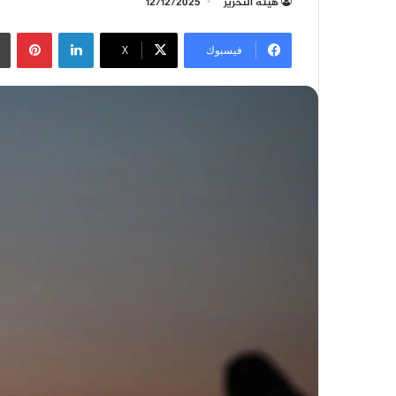
هيئة التحرير
12/12/2025
لينكدإن
بينتيريست
فيسبوك
‫X