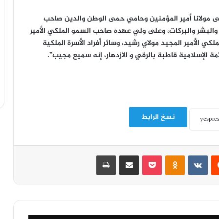
لى مولانا أمير المؤمنين وحامي حمى الوطن والدين صاحب
 والبشر والبركات، وعلى ولي عهده صاحب السمو الملكي الأمير
 الأمير المجيد مولاي رشيد، وسائر أفراد الأسرة الملكية
ة الإسلامية قاطبة بالرقي و الازدهار، إنه سميع مجيب”.
نسخ الرابط
‏Reddit
‏VKontakte
Odnoklassniki
‫Pocket
مشاركة عبر البريد
طباعة