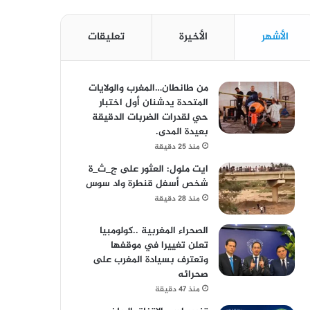
الأشهر
الأخيرة
تعليقات
من طانطان…المغرب والولايات
المتحدة يدشنان أول اختبار
حي لقدرات الضربات الدقيقة
بعيدة المدى.
منذ 25 دقيقة
ايت ملول: العثور على ج_ث_ة
شخص أسفل قنطرة واد سوس
منذ 28 دقيقة
الصحراء المغربية ..كولومبيا
تعلن تغييرا في موقفها
وتعترف بسيادة المغرب على
صحرائه
منذ 47 دقيقة