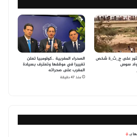
عثور على ج_ث_ة شخص
الصحراء المغربية ..كولومبيا تعلن
واد سوس
تغييرا في موقفها وتعترف بسيادة
المغرب على صحرائه
منذ 47 دقيقة
ها بـ
*