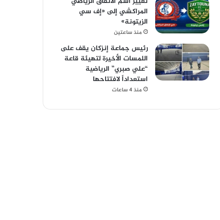
تغيير اسم الاتفاق الرياضي
المراكشي إلى «إف سي
الزيتونة»
منذ ساعتين
رئيس جماعة إنزكان يقف على
اللمسات الأخيرة لتهيئة قاعة
“علي صبري” الرياضية
استعداداً لافتتاحها
منذ 4 ساعات