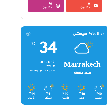
76
0
متابعون
متابعون
Weather صيصثي
34
℃
Marrakech
40º - 30º
23%
2.53 كيلومتر/ساعة
غيوم متفرقة
44
41
40
40
40
℃
℃
℃
℃
℃
السبت
الأحد
الأثنين
الثلاثاء
الأربعاء