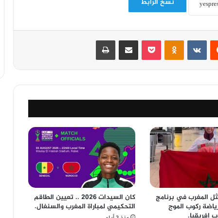
نسخ الرابط
‏Reddit
‏VKontakte
Odnoklassniki
‫Pocket
مشاركة عبر البريد
طباعة
ثل المغرب في برنامج
كان السيدات 2026 .. تعيين الطاقم
ياضة ركوب الموج
التحكيمي لمباراة المغرب والسنغال.
 إفريقيا.
منذ 3 أيام