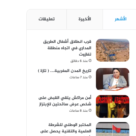
الأشهر
الأخيرة
تعليقات
قرب انطلاق أشغال الطريق
المداري في اتجاه منطقة
تغازوت
منذ 6 دقائق
تاريخ المدن المغربية…. ( تازة )
منذ 7 ساعات
أمن مراكش يلقي القبض على
شخص عرض سائحتين للإبتزاز
منذ 8 ساعات
المختبر الوطني للشرطة
العلمية والتقنية يحصل على