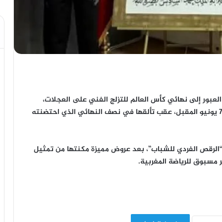
لعبور إلى نهائي كأس العالم للتزلج الفني على العجلات،
المقرر إقامته بمدينة تشيزينا الإيطالية ما بين فاتح و7 يونيو المقبل، عقب تألقها في نصف النهائي الذي احتضنته
لغة من العمر 16 سنة، في فئة “الرقص الفردي للشباب”، بعد عروض مميزة مكنتها من تمثيل
ر مسبوق للرياضة المغربية.