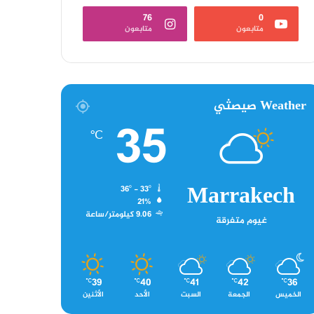
76
0
متابعون
متابعون
Weather صيصثي
35
℃
Marrakech
36º - 33º
21%
9.06 كيلومتر/ساعة
غيوم متفرقة
39
40
41
42
36
℃
℃
℃
℃
℃
الخميس
الجمعة
السبت
الأحد
الأثنين