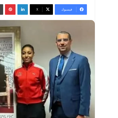
لينكدإن
بينتيريست
فيسبوك
‫X