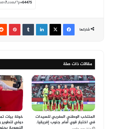
فيسبوك
‫X
لينكدإن
‏Tumblr
بينتيريست
شاركها
مقالات ذات صلة
المنتخب الوطني المغربي للسيدات
خولة بيات تم
في اختبار قوي أمام جنوب إفريقيا.
دولي لتطوير ر
النسوية بجنوب
منذ يوم واحد