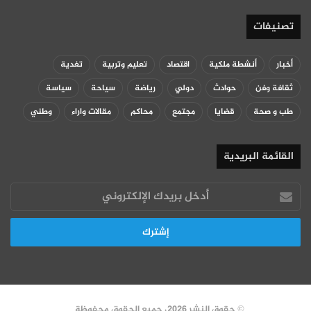
تصنيفات
أخبار
أنشطة ملكية
اقتصاد
تعليم وتربية
تغدية
ثقافة وفن
حوادث
دولي
رياضة
سياحة
سياسة
طب و صحة
قضايا
مجتمع
محاكم
مقالات واراء
وطني
القائمة البريدية
أدخل
بريدك
الإلكتروني
© حقوق النشر 2026، جميع الحقوق محفوظة