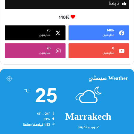
تابعنا
140K
73
140k
متابعون
متابعون
76
0
متابعون
متابعون
Weather صيصثي
25
℃
Marrakech
41º - 24º
53%
1.93 كيلومتر/ساعة
غيوم متفرقة