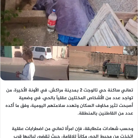
تعاني ساكنة حي تالوجت 2 بمدينة مراكش، في الآونة الأخيرة، من
تواجد عدد من الأشخاص المختلين عقلياً بالحي، في وضعية
أصبحت تثير مخاوف السكان وتهدد سلامتهم اليومية، وفق ما أكده
عدد من القاطنين بالمنطقة.
وحسب شهادات متطابقة، فإن امرأة تعاني من اضطرابات عقلية
اتخذت من محيط الحي مكاناً للإقامة، حيث تقضي لياليها قرب