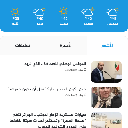
39
40
42
42
41
℃
℃
℃
℃
℃
الخميس
الجمعة
السبت
الأحد
الأثنين
الأشهر
الأخيرة
تعليقات
المجلس الوطني للصحافة.. الذي نريد
منذ 6 ساعات
حين يكون التغيير سلوكاً قبل أن يكون جغرافياً
منذ 9 ساعات
سيارات عسكرية تؤطر الموكب.. الجزائر تفتح
“جبهة الهجرة” وتستثمر أحداث سبتة للضغط
على الحدود الشرقية للمغرب