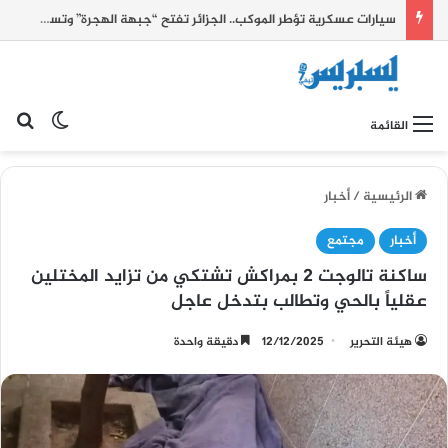
سيارات عسكرية تؤطر الموكب.. الجزائر تفتح “جبهة الهجرة” وتستثمر أحداث سبتة للضغط على الحدود الشرقية للمغرب
بح
الوضع ا
القائمة
الرئيسية
/
أخبار
أخبار
مجتمع
ساكنة تالوجت 2 بمراكش تشتكي من تزايد المختلين
عقلياً بالحي وتطالب بتدخل عاجل
هيئة التحرير
12/12/2025
دقيقة واحدة