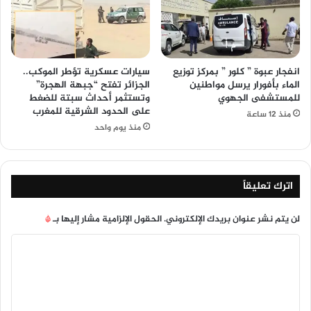
انفجار عبوة ” كلور ” بمركز توزيع
سيارات عسكرية تؤطر الموكب..
الماء بأفورار يرسل مواطنين
الجزائر تفتح “جبهة الهجرة”
للمستشفى الجهوي
وتستثمر أحداث سبتة للضغط
على الحدود الشرقية للمغرب
منذ 12 ساعة
منذ يوم واحد
اترك تعليقاً
لن يتم نشر عنوان بريدك الإلكتروني.
الحقول الإلزامية مشار إليها بـ
*
ا
ل
ت
ع