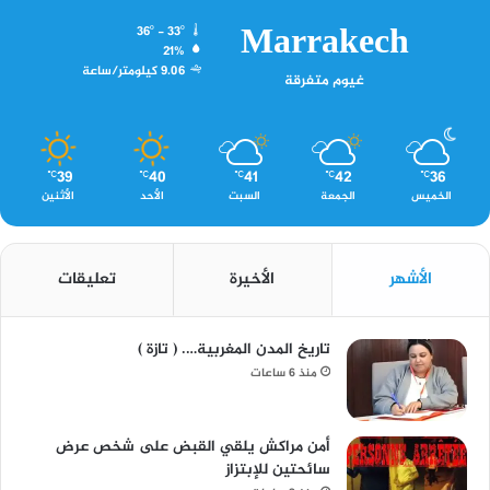
Marrakech
36º - 33º
21%
9.06 كيلومتر/ساعة
غيوم متفرقة
39
40
41
42
36
℃
℃
℃
℃
℃
الخميس
الجمعة
السبت
الأحد
الأثنين
الأشهر
الأخيرة
تعليقات
تاريخ المدن المغربية…. ( تازة )
منذ 6 ساعات
أمن مراكش يلقي القبض على شخص عرض
سائحتين للإبتزاز