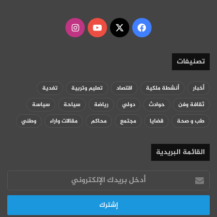
‫X
فيسبوك
‫YouTube
انستقرام
تصنيفات
أخبار
أنشطة ملكية
اقتصاد
تعليم وتربية
تغدية
ثقافة وفن
حوادث
دولي
رياضة
سياحة
سياسة
طب و صحة
قضايا
مجتمع
محاكم
مقالات واراء
وطني
القائمة البريدية
أدخل
بريدك
الإلكتروني