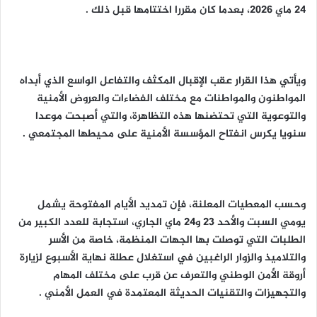
24 ماي 2026، بعدما كان مقررا اختتامها قبل ذلك .
ويأتي هذا القرار عقب الإقبال المكثف والتفاعل الواسع الذي أبداه
المواطنون والمواطنات مع مختلف الفضاءات والعروض الأمنية
والتوعوية التي تحتضنها هذه التظاهرة، والتي أصبحت موعدا
سنويا يكرس انفتاح المؤسسة الأمنية على محيطها المجتمعي .
وحسب المعطيات المعلنة، فإن تمديد الأيام المفتوحة يشمل
يومي السبت والأحد 23 و24 ماي الجاري، استجابة للعدد الكبير من
الطلبات التي توصلت بها الجهات المنظمة، خاصة من الأسر
والتلاميذ والزوار الراغبين في استغلال عطلة نهاية الأسبوع لزيارة
أروقة الأمن الوطني والتعرف عن قرب على مختلف المهام
والتجهيزات والتقنيات الحديثة المعتمدة في العمل الأمني .