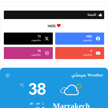
تابعنا
140K
73
140k
متابعون
متابعون
76
0
متابعون
متابعون
Weather صيصثي
38
℃
Marrakech
38º - 34º