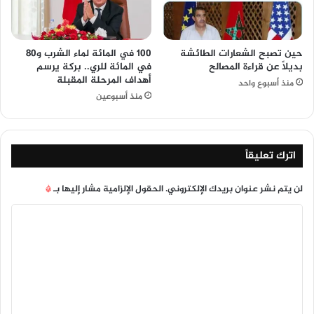
حين تصبح الشعارات الطائشة
100 في المائة لماء الشرب و80
بديلًا عن قراءة المصالح
في المائة للري.. بركة يرسم
أهداف المرحلة المقبلة
منذ أسبوع واحد
منذ أسبوعين
اترك تعليقاً
لن يتم نشر عنوان بريدك الإلكتروني.
الحقول الإلزامية مشار إليها بـ
*
ا
ل
ت
ع
ل