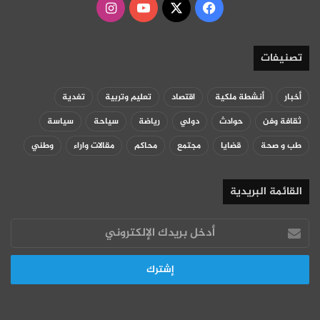
‫X
فيسبوك
‫YouTube
انستقرام
تصنيفات
أخبار
أنشطة ملكية
اقتصاد
تعليم وتربية
تغدية
ثقافة وفن
حوادث
دولي
رياضة
سياحة
سياسة
طب و صحة
قضايا
مجتمع
محاكم
مقالات واراء
وطني
القائمة البريدية
أدخل
بريدك
الإلكتروني