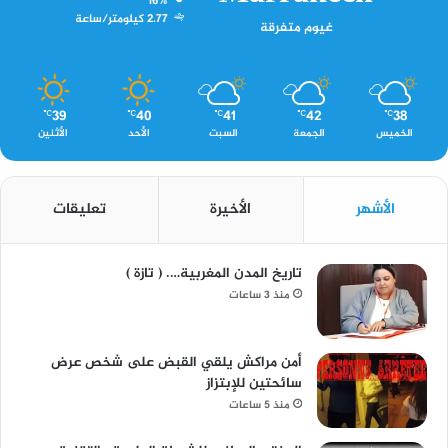
16%
2.77 كيلومتر/ساعة
غيوم متفرقة
39
40
41
42
38
℃
℃
℃
℃
℃
الخميس
الجمعة
السبت
الأحد
الأثنين
الأشهر
الأخيرة
تعليقات
تاريخ المدن المغربية…. ( تازة )
منذ 3 ساعات
أمن مراكش يلقي القبض على شخص عرض
سائحتين للإبتزاز
منذ 5 ساعات