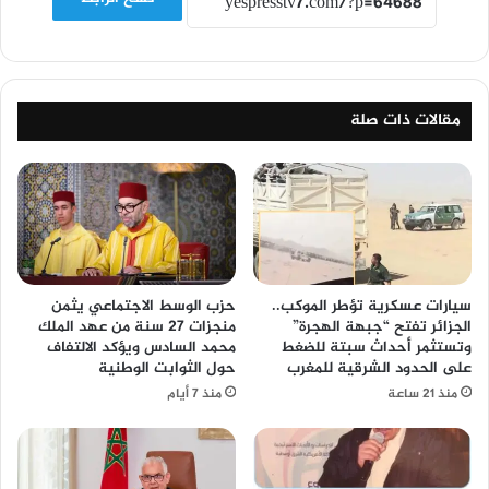
مقالات ذات صلة
سيارات عسكرية تؤطر الموكب..
حزب الوسط الاجتماعي يثمن
الجزائر تفتح “جبهة الهجرة”
منجزات 27 سنة من عهد الملك
وتستثمر أحداث سبتة للضغط
محمد السادس ويؤكد الالتفاف
على الحدود الشرقية للمغرب
حول الثوابت الوطنية
منذ 21 ساعة
منذ 7 أيام