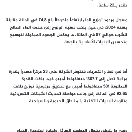
تقدر بـ22 ساعة.
وسجل مردود توزيع الماء ارتفاعاً ملحوظاً بلغ 74,8 في المائة مقارنة
بسنة 2024، في حين بلغت نسبة الولوج إلى خدمة الماء الصالح
للشرب حوالي 97 في المائة، ما يعكس الجهود المبذولة لتوسيع
وتحسين البنيات الأساسية بالجهة .
أما في قطاع الكهرباء، فتتوفر الشركة على 23 مركزاً مصدراً بقدرة
مركبة تصل إلى 1307,7 ميغافولط أمبير، فيما بلغت القدرة
المطلوبة 581 ميغافولط أمبير، مع تحقيق مردودية توزيع بلغت
92,65 في المائة، إلى جانب مواصلة تحديث الشبكات الكهربائية
وتقوية البنيات التقنية بالمناطق الحيوية والسياحية .
وفي ما يتعلق بقطاع التطهير السائل وإعادة استعمال المياه