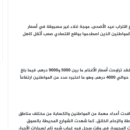
ع اقتراب عيد الأضحى، موجة غلاء غير مسبوقة في أسعار
المواطنين الذين اصطدموا بواقع اقتصادي صعب أثقل كاهل
وحسب ما عاينه المتوافدون على السوق الأسبوعي، فقد تراوحت أسعار الأغنام ما بين 5000 و9000 درهم، فيما بلغ
ثمن بعض الخرفان الصغيرة التي لا تزال “وراء أمهاتها” حوالي 4000 درهم، وهو ما اعتبره عدد من المواطنين ارتفاعاً
توافدت أعداد مهمة من المواطنين والكسابة من مختلف مناطق
رطة والزحام الخانق. كما شهدت الشوارع المحيطة بالسوق
ربات المجرورة، في وقت سجل فيه غياب شبه تام لسيارات الأجرة،