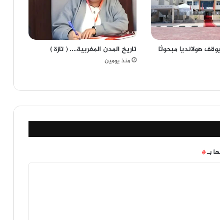
يوقف هولانديا مبحوثا
تاريخ المدن المغربية…. ( تازة )
منذ يومين
ها بـ
*