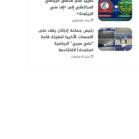
تغيير اسم الاتفاق الرياضي
المراكشي إلى «إف سي
الزيتونة»
منذ ساعتين
رئيس جماعة إنزكان يقف على
اللمسات الأخيرة لتهيئة قاعة
“علي صبري” الرياضية
استعداداً لافتتاحها
منذ 4 ساعات