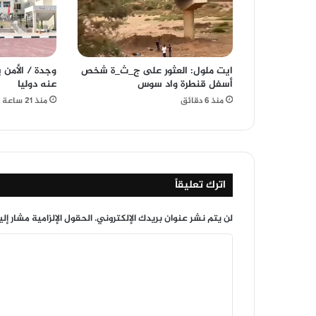
ايت ملول: العثور على ج_ث_ة شخص
وجدة / الأمن 
أسفل قنطرة واد سوس
عنه دوليا
منذ 6 دقائق
منذ 21 ساعة
اترك تعليقاً
لن يتم نشر عنوان بريدك الإلكتروني.
الحقول الإلزامية مشار إلي
ا
ل
ت
ع