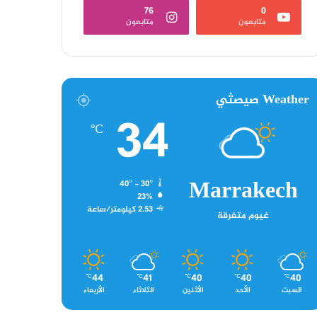
76
0
متابعون
متابعون
Weather صيصثي
34
℃
Marrakech
40º - 30º
23%
2.53 كيلومتر/ساعة
غيوم متفرقة
44
41
40
40
40
℃
℃
℃
℃
℃
السبت
الأحد
الأثنين
الثلاثاء
الأربعاء