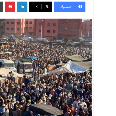
لينكدإن
بينتيريست
فيسبوك
‫X