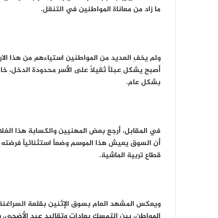
ما زاد من معاناة المواطنين في التنقل.
ولم يخفِ العديد من المواطنين استياءهم من هذا الارت
أصبح يشكل عبئاً ثقيلاً على الأسر محدودة الدخل، خا
بشكل عام.
في المقابل، أرجع بعض المهنيين والكسابة هذا الغلاء 
أن السوق يعيش هذا الموسم وضعاً استثنائياً فرضته 
قطاع تربية الماشية.
ويعكس المشهد العام بسوق الإثنين بقلعة السراغنة،
المواطن، بين التمسك بعادات وتقاليد عيد الأضحى، و