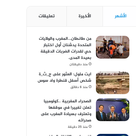
الأشهر
الأخيرة
تعليقات
من طانطان…المغرب والولايات
المتحدة يدشنان أول اختبار
حي لقدرات الضربات الدقيقة
بعيدة المدى.
منذ دقيقتان
ايت ملول: العثور على ج_ث_ة
شخص أسفل قنطرة واد سوس
منذ 6 دقائق
الصحراء المغربية ..كولومبيا
تعلن تغييرا في موقفها
وتعترف بسيادة المغرب على
صحرائه
منذ 25 دقيقة