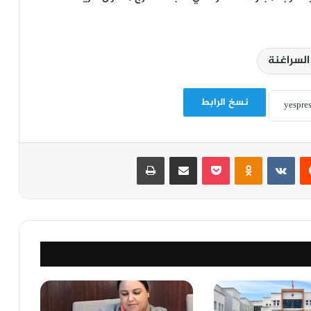
السراغنة
نسخ الرابط
‏Reddit
‏VKontakte
Odnoklassniki
‫Pocket
مشاركة عبر البريد
طباعة