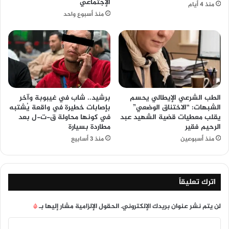
الإجتماعي
منذ 4 أيام
منذ أسبوع واحد
الطب الشرعي الإيطالي يحسم
برشيد.. شاب في غيبوبة وآخر
الشبهات: “الاختناق الوضعي”
بإصابات خطيرة في واقعة يُشتبه
يقلب معطيات قضية الشهيد عبد
في كونها محاولة ق-ت-ل بعد
الرحيم فقير
مطاردة بسيارة
منذ أسبوعين
منذ 3 أسابيع
اترك تعليقاً
لن يتم نشر عنوان بريدك الإلكتروني.
الحقول الإلزامية مشار إليها بـ
*
ا