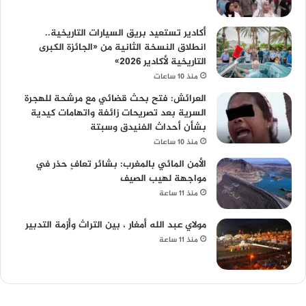
أكادير تستعيد بريق السيارات التاريخية..
انطلاق النسخة الثانية من «الجائزة الكبرى
التاريخية لأكادير 2026»
منذ 10 ساعات
العرائش: فتح بحث قضائي مع مرشحة للهجرة
السرية بعد تصريحات زائفة واتهامات كيدية
بشأن أحداث الفنيدق وسبتة
منذ 10 ساعات
الأمن المائي بالمغرب: بشائر تعافٍ حذر في
مواجهة لهيب الصيف
منذ 11 ساعة
مولاي عبد الله أمغار ، بين التراث وأزمة التدبير
منذ 11 ساعة