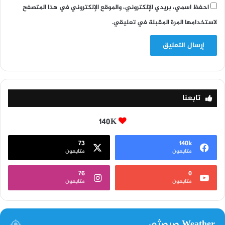
احفظ اسمي، بريدي الإلكتروني، والموقع الإلكتروني في هذا المتصفح
لاستخدامها المرة المقبلة في تعليقي.
تابعنا
140K
73
140k
متابعون
متابعون
76
0
متابعون
متابعون
Weather صيصثي