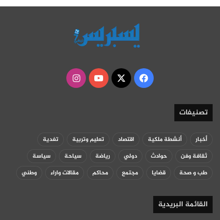
‫X
فيسبوك
‫YouTube
انستقرام
تصنيفات
أخبار
أنشطة ملكية
اقتصاد
تعليم وتربية
تغدية
ثقافة وفن
حوادث
دولي
رياضة
سياحة
سياسة
طب و صحة
قضايا
مجتمع
محاكم
مقالات واراء
وطني
القائمة البريدية