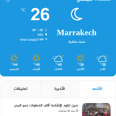
26
℃
Marrakech
39º - 25º
45%
1.64 كيلومتر/ساعة
سماء صافية
44
40
40
39
39
℃
℃
℃
℃
℃
الأحد
الأثنين
الثلاثاء
الأربعاء
الخميس
الأشهر
الأخيرة
تعليقات
حين تقود الإشاعة آلاف الخطوات نحو البحر
منذ 10 ساعات