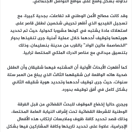
تداوله بشكل واسع على مواقع التواصل الاجتماعي.
وقد كانت مصالح الأمن الوطني قد تفاعلت، بجدية كبيرة، مع
تسجيل الفيديو الذي أظهر تحريض شخصين لطفل قاصر على
استهلاك مادة يشتبه في كونها مشروبا كحوليا، حيث تم تحديد
هويتهما وتوقيف أحدهما خلال عملية أمنية جرى تنفيذها بدوار
“الخصاصمة مالين الواد” بالقرب من مدينة بنسليمان، وذلك
بتنسيق ميداني مع عناصر الدرك الملكي المختصة ترابيا.
كما أظهرت الأبحاث الأولية أن المشتبه فيهما شقيقان وأن الطفل
ضحية هاته الواقعة ابن شقيقهما الثالث الذي يبلغ من العمر ستة
سنوات، حيث جرى توقيف أحدهما وتحديد هوية شقيقه الثاني
بشكل كامل في أفق توقيفه بدوره.
ويجري حاليا إخضاع الموقوف للبحث القضائي من قبل الفرقة
الوطنية للشرطة القضائية تحت إشراف النيابة العامة المختصة،
وذلك قصد تحديد كافة ظروف وملابسات ارتكاب هذه الأفعال
الإجرامية، علاوة على تحديد تاريخها وكافة المشاركين فيها بشكل