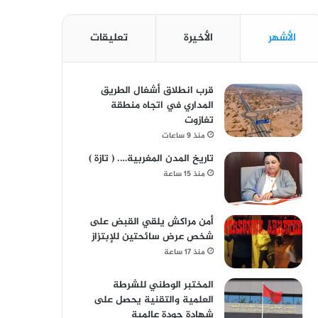
الأشهر
الأخيرة
تعليقات
قرب انطلاق أشغال الطريق
المداري في اتجاه منطقة
تغازوت
منذ 9 ساعات
تاريخ المدن المغربية…. ( تازة )
منذ 15 ساعة
أمن مراكش يلقي القبض على
شخص عرض سائحتين للإبتزاز
منذ 17 ساعة
المختبر الوطني للشرطة
العلمية والتقنية يحصل على
شهادة جودة عالمية