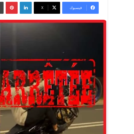
لينكدإن
بينتيريست
فيسبوك
‫X