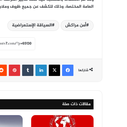
العامة المختصة، وذلك للكشف عن جميع ظروف وملاب
أمن مراكش
السياقة الإستعراضية
فيسبوك
‫X
لينكدإن
‏Tumblr
بينتيريست
شاركها
مقالات ذات صلة