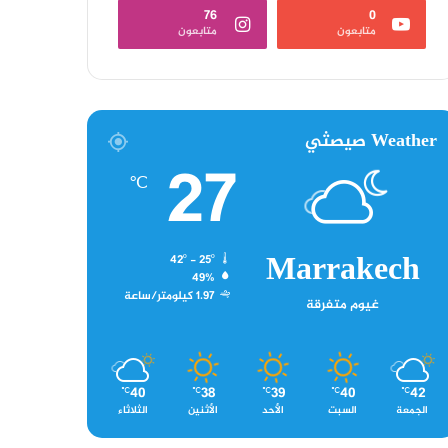
76
0
متابعون
متابعون
Weather صيصثي
27
℃
Marrakech
42º - 25º
49%
1.97 كيلومتر/ساعة
غيوم متفرقة
40
38
39
40
42
℃
℃
℃
℃
℃
الجمعة
السبت
الأحد
الأثنين
الثلاثاء