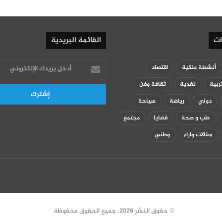
ات
القائمة البريدية
أدخل
أنشطة ملكية
اقتصاد
بريدك
ربية
تغدية
ثقافة وفن
الإلكتروني
دولي
رياضة
سياحة
طب و صحة
قضايا
مجتمع
مقالات واراء
وطني
© حقوق النشر 2026، جميع الحقوق محفوظة