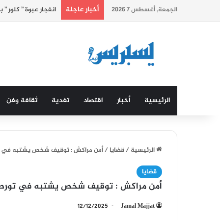
أخبار عاجلة
الجمعة, أغسطس 7 2026
انفجار عبوة ” كلور ”
الرئيسية
أخبار
اقتصاد
تغدية
ثقافة وفن
الرئيسية
/
قضايا
/
أمن مراكش : توقيف شخص يشتبه في تور
قضايا
أمن مراكش : توقيف شخص يشتبه في تورطه ف
12/12/2025
Jamal Majjat