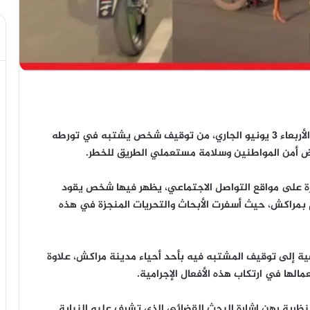
تمكنت عناصر الشرطة بولاية أمن مراكش، زوال اليوم الأربعاء 3 يونيو الجاري، من توقيف شخص يشتبه في تورطه
يض أمن المواطنين وسلامة مستعملي الطريق للخطر.
 على مواقع التواصل الاجتماعي، يظهر فيها شخص يقود
م بمراكش، حيث أسفرت الأبحاث والتحريات المنجزة في هذه
ية إلى توقيف المشتبه فيه بأحد أحياء مدينة مراكش، علاوة
لها في ارتكاب هذه الأفعال الإجرامية.
نظرية رهن إشارة البحث القضائي الذي تشرف عليه النيابة