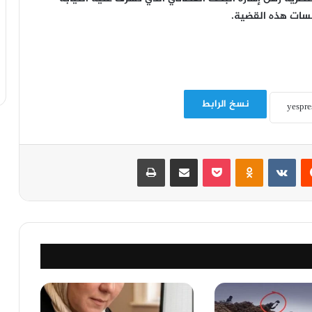
سات هذه القضية.
نسخ الرابط
‏Reddit
‏VKontakte
Odnoklassniki
‫Pocket
مشاركة عبر البريد
طباعة