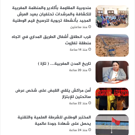
مندوبية المقاومة بأكادير والمنظمة المغربية
للكشافة والمرشدات تحتفيان بعيد العرش
المجيد بأنشطة تربوية لترسيخ قيم الوطنية
منذ ساعتين
قرب انطلاق أشغال الطريق المداري في اتجاه
منطقة تغازوت
منذ 14 ساعة
تاريخ المدن المغربية…. ( تازة )
منذ 20 ساعة
أمن مراكش يلقي القبض على شخص عرض
سائحتين للإبتزاز
منذ 22 ساعة
المختبر الوطني للشرطة العلمية والتقنية
يحصل على شهادة جودة عالمية
منذ 24 ساعة