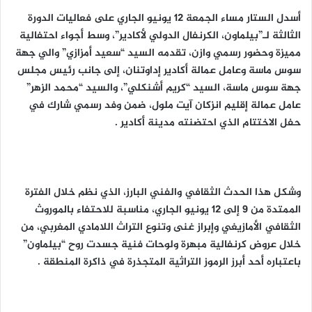
أسدل الستار مساء الجمعة 12 يونيو الجاري على فعاليات الدورة
الثالثة لـ”بيلماون، الكرنفال الدولي لأكادير”، وسط أجواء احتفالية
مميزة وحضور رسمي وازن، تقدمه السيد “سعيد أمزازي” والي جهة
سوس ماسة وعامل عمالة أكادير إداوتنان، إلى جانب رئيس مجلس
جهة سوس ماسة، السيد “كريم أشنكلي”، والسيد “محمد الزهر”
عامل عمالة إقليم انزكان آيت ملول، ضمن وفد رسمي شارك في
حفل الاختتام الذي احتضنته مدينة أكادير .
وشكل هذا الحدث الثقافي والفني البارز، الذي نظم خلال الفترة
الممتدة من 9 إلى 12 يونيو الجاري، مناسبة للاحتفاء بالموروث
الثقافي الأمازيغي وإبراز غنى وتنوع التراث اللامادي المغربي، من
خلال عروض كرنفالية مبهرة ولوحات فنية جسدت روح “بيلماون”
باعتباره أحد أبرز الرموز التراثية المتجذرة في ذاكرة المنطقة .