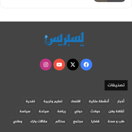
‫X
فيسبوك
‫YouTube
انستقرام
تصنيفات
أخبار
أنشطة ملكية
اقتصاد
تعليم وتربية
تغدية
ثقافة وفن
حوادث
دولي
رياضة
سياحة
سياسة
طب و صحة
قضايا
مجتمع
محاكم
مقالات واراء
وطني