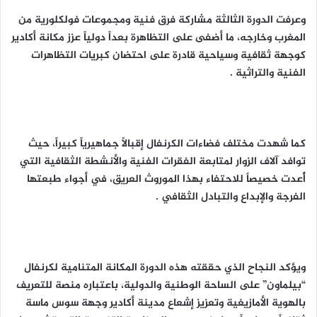
وعرفت الدورة الثالثة مشاركة فرق فنية ومجموعات فولكلورية من
المغرب وخارجه، ما أضفى على التظاهرة بعداً دولياً عزز مكانة أكادير
كوجهة ثقافية وسياحية قادرة على احتضان كبريات التظاهرات
الفنية والتراثية .
كما شهدت مختلف فضاءات الكرنفال إقبالاً جماهيرياً كبيراً، حيث
توافد آلاف الزوار لمتابعة الفقرات الفنية والأنشطة الثقافية التي
أُعدت خصيصاً للاحتفاء بهذا الموروث العريق، في أجواء طبعتها
الفرجة والإبداع والتبادل الثقافي .
ويؤكد النجاح الذي حققته هذه الدورة المكانة المتنامية لكرنفال
“بيلماون” على الساحة الوطنية والدولية، باعتباره منصة للتعريف
بالهوية الأمازيغية وتعزيز إشعاع مدينة أكادير وجهة سوس ماسة