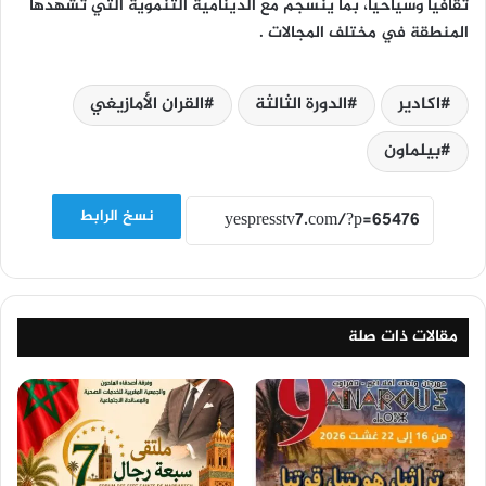
ثقافياً وسياحياً، بما ينسجم مع الدينامية التنموية التي تشهدها
المنطقة في مختلف المجالات .
اكادير
الدورة الثالثة
القران الأمازيغي
بيلماون
نسخ الرابط
مقالات ذات صلة