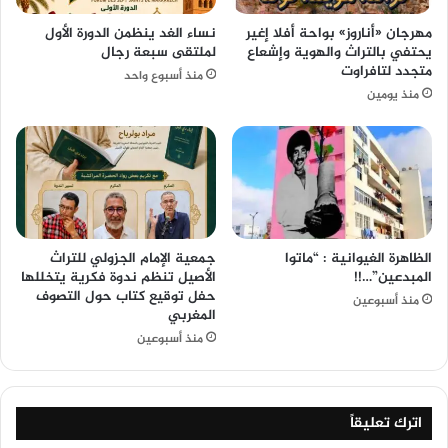
مهرجان «أناروز» بواحة أفلا إغير
نساء الغد ينظمن الدورة الأول
يحتفي بالتراث والهوية وإشعاع
لملتقى سبعة رجال
متجدد لتافراوت
منذ أسبوع واحد
منذ يومين
الظاهرة الغيوانية : “ماتوا
جمعية الإمام الجزولي للتراث
المبدعين”…!!
الأصيل تنظم ندوة فكرية يتخللها
حفل توقيع كتاب حول التصوف
منذ أسبوعين
المغربي
منذ أسبوعين
اترك تعليقاً