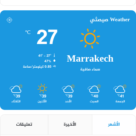
Weather صيصثي
27
℃
Marrakech
41º - 27º
47%
0.85 كيلومتر/ساعة
سماء صافية
39
39
39
40
41
℃
℃
℃
℃
℃
الجمعة
السبت
الأحد
الأثنين
الثلاثاء
الأشهر
الأخيرة
تعليقات