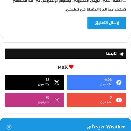
احفظ اسمي، بريدي الإلكتروني، والموقع الإلكتروني في هذا المتصفح
لاستخدامها المرة المقبلة في تعليقي.
تابعنا
140K
73
140k
متابعون
متابعون
76
0
متابعون
متابعون
Weather صيصثي