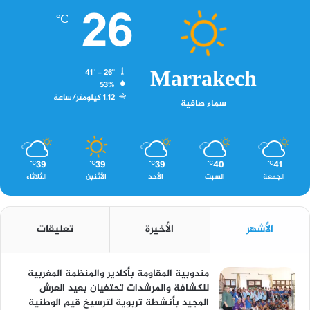
26
℃
Marrakech
41º - 26º
53%
1.12 كيلومتر/ساعة
سماء صافية
39
39
39
40
41
℃
℃
℃
℃
℃
الجمعة
السبت
الأحد
الأثنين
الثلاثاء
الأشهر
الأخيرة
تعليقات
مندوبية المقاومة بأكادير والمنظمة المغربية
للكشافة والمرشدات تحتفيان بعيد العرش
المجيد بأنشطة تربوية لترسيخ قيم الوطنية