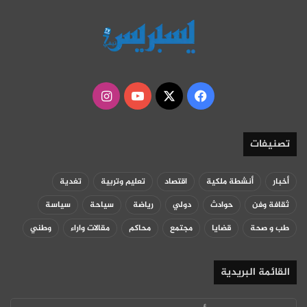
‫X
فيسبوك
‫YouTube
انستقرام
تصنيفات
أخبار
أنشطة ملكية
اقتصاد
تعليم وتربية
تغدية
ثقافة وفن
حوادث
دولي
رياضة
سياحة
سياسة
طب و صحة
قضايا
مجتمع
محاكم
مقالات واراء
وطني
القائمة البريدية
أدخل