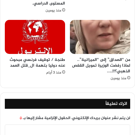
المستوى الدراسي.
منذ يومين
من “الصداق” إلى “الميزانية”..
طنجة / توقيف فرنسي مبحوث
لماذا رفضت الوزيرة تمويل القفص
عنه دوليا بتهمة ال_قتل العمد
الذهبي؟!!…..
منذ 3 أيام
منذ يومين
اترك تعليقاً
لن يتم نشر عنوان بريدك الإلكتروني.
الحقول الإلزامية مشار إليها بـ
*
ا