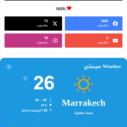
140K
73
140k
متابعون
متابعون
76
0
متابعون
متابعون
Weather صيصثي
26
℃
Marrakech
39º - 26º
47%
1.66 كيلومتر/ساعة
سماء صافية