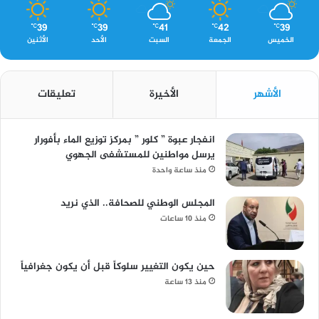
39
39
41
42
39
℃
℃
℃
℃
℃
الخميس
الجمعة
السبت
الأحد
الأثنين
الأشهر
الأخيرة
تعليقات
انفجار عبوة ” كلور ” بمركز توزيع الماء بأفورار
يرسل مواطنين للمستشفى الجهوي
منذ ساعة واحدة
المجلس الوطني للصحافة.. الذي نريد
منذ 10 ساعات
حين يكون التغيير سلوكاً قبل أن يكون جغرافياً
منذ 13 ساعة