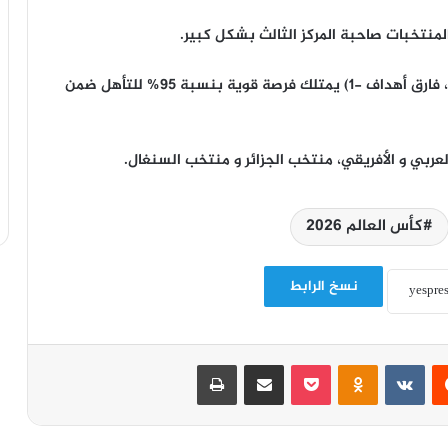
منتخبات صاحبة المركز الثالث بشكل كبير.
و رغم الخسارة، لا يزال منتخب كوريا الجنوبية (3 نقاط، فارق أهداف -1) يمتلك فرصة قوية بنسبة 95% للتأهل ضمن
عربي و الأفريقي، منتخب الجزائر و منتخب السنغال.
كأس العالم 2026
نسخ الرابط
‏Reddit
‏VKontakte
Odnoklassniki
‫Pocket
مشاركة عبر البريد
طباعة