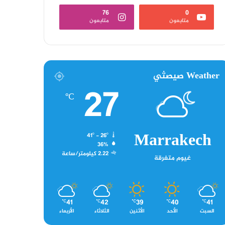
76
0
متابعون
متابعون
Weather صيصثي
27
℃
Marrakech
41º - 26º
36%
2.22 كيلومتر/ساعة
غيوم متفرقة
41
42
39
40
41
℃
℃
℃
℃
℃
السبت
الأحد
الأثنين
الثلاثاء
الأربعاء