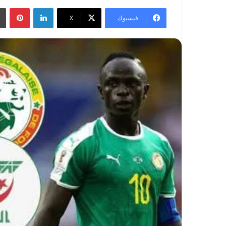
لينكدإن
بينتيريست
فيسبوك
‫X