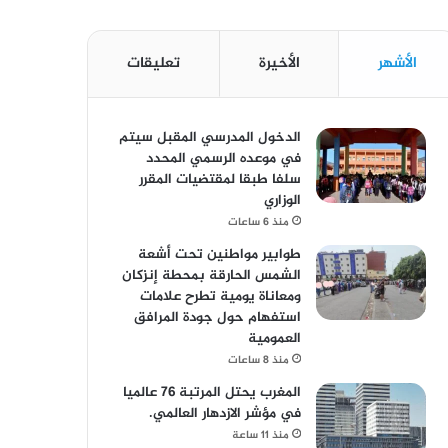
الأشهر
الأخيرة
تعليقات
الدخول المدرسي المقبل سیتم
في موعده الرسمي المحدد
سلفا طبقا لمقتضیات المقرر
الوزاري
منذ 6 ساعات
طوابير مواطنين تحت أشعة
الشمس الحارقة بمحطة إنزكان
ومعاناة يومية تطرح علامات
استفهام حول جودة المرافق
العمومية
منذ 8 ساعات
المغرب يحتل المرتبة 76 عالميا
في مؤشر الازدهار العالمي.
منذ 11 ساعة