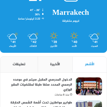
Marrakech
41º - 26º
36%
2.22 كيلومتر/ساعة
غيوم متفرقة
41
42
39
40
41
℃
℃
℃
℃
℃
السبت
الأحد
الأثنين
الثلاثاء
الأربعاء
الأشهر
الأخيرة
تعليقات
الدخول المدرسي المقبل سیتم في موعده
الرسمي المحدد سلفا طبقا لمقتضیات المقرر
الوزاري
منذ 8 ساعات
طوابير مواطنين تحت أشعة الشمس الحارقة