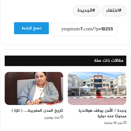
اختفاء
الجديدة
نسخ الرابط
مقالات ذات صلة
وجدة / الأمن يوقف هولانديا
تاريخ المدن المغربية…. ( تازة )
مبحوثا عنه دوليا
منذ يومين
منذ 15 ساعة