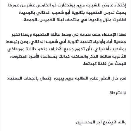
إختفاء غامض للشبابة مريم بوتدغارت ذو الخامس عشر من عمرها
بحيث تدرس المتغيبة بثانوية أبو شعيب الدكالي بالجديدة
فغادرت منزل والديها في منتصف ليلة الخميس-الجمعة.
فهذا الإختفاء خلف صدمة في وسط عائلة المتغيبة وبهذا تخبر
جمعية أباء وأولياء تلاميذ ثانوية أبي شعيب الدكالي، وعن رئيسها
بوشعيب أفضيلي، بأن تقوم جميع الأطراف منهم طالبة وموظفي
الثانوية سالفة الذكر والساكنة كذالك بمساعدة الأسرة المكلومة،
للبحث عن فلذة كبدتها.
في حال العثور على الطالبة مريم يرجى الإتصال بالجهات المعنية:
*الشرطة
والله لا يضيع اجر المحسنين