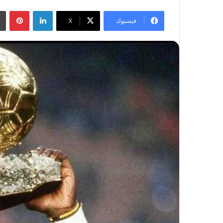
لينكدإن
بينتيريست
فيسبوك
‫X