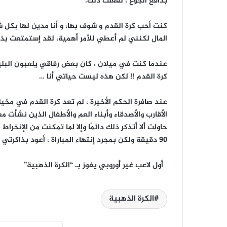
بدافع الجوع ، لفعلت ذلك.
كنت أحب كرة القدم و شوف بها، و أنا مدين لها بكل 
المال لكنني لم أعطي للأمر أهمية، لقد إستمتعت بذلك
عندما كنت في ميلان ، كان بعض رفاقي يلعبون البلياردو
كرة القدم !! لكن هذه ليست حياتي أنا …
عند صافرة الحكم الأخيرة ، لم تعد كرة القدم في مخيل
الأقارب والأصدقاء وأبناء العم والأطفال الذين نشأت 
حاولت ألا أتذكر ذلك دائمًا وإلا لما تمكنت من الإنخر
90 دقيقة ولكن بمجرد إنتهاء المباراة ، أعود بذاكرتي إلى ليبيريا “.
_أول لاعب غير أوروبي يفوز بـ “الكرة الذهبية”
الكرة الذهبية