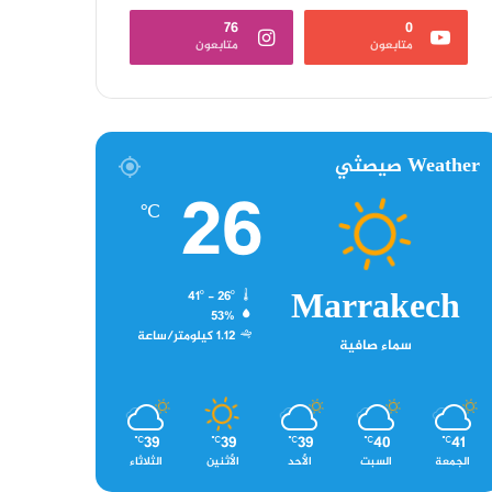
76
0
متابعون
متابعون
Weather صيصثي
26
℃
Marrakech
41º - 26º
53%
1.12 كيلومتر/ساعة
سماء صافية
39
39
39
40
41
℃
℃
℃
℃
℃
الجمعة
السبت
الأحد
الأثنين
الثلاثاء