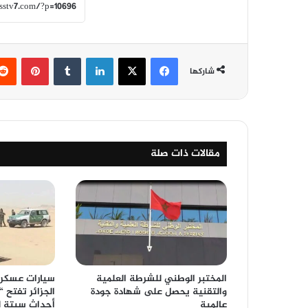
فيسبوك
‫X
لينكدإن
‏Tumblr
بينتيريست
شاركها
مقالات ذات صلة
المختبر الوطني للشرطة العلمية
سيارات عسكري
والتقنية يحصل على شهادة جودة
الجزائر تفتح 
عالمية
أحداث سبتة ل