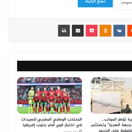
نسخ الرابط
‏Reddit
‏VKontakte
Odnoklassniki
‫Pocket
مشاركة عبر البريد
طباعة
ة تؤطر الموكب..
المنتخب الوطني المغربي للسيدات
“جبهة الهجرة” وتستثمر
في اختبار قوي أمام جنوب إفريقيا.
لضغط على الحدود
منذ يومين