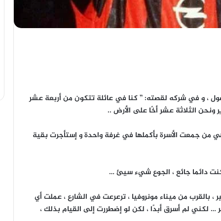
ول ، و في شركه لقصته: ” كنا في عائلة تتكون من أربعة عشر
 ونحن الثلاثة عشر أخًا على الأرض ..
هي من جمعت الأسرة بأكملها في غرفة واحدة و إستأجرت بقية
، كنت دائما جائع ، الجوع شيء سيئ …
، بالقرب من ميناء مونروفيا ، ترعرعت في الشارع ، عملت أي
 لكني لم أسرق أبدًا ، لكن لو إضطررت إلى القيام بذلك ،