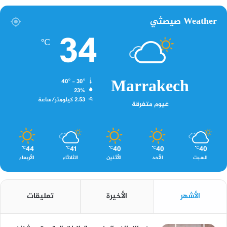
Weather صيصثي
34
℃
Marrakech
40º - 30º
23%
2.53 كيلومتر/ساعة
غيوم متفرقة
44
41
40
40
40
℃
℃
℃
℃
℃
السبت
الأحد
الأثنين
الثلاثاء
الأربعاء
الأشهر
الأخيرة
تعليقات