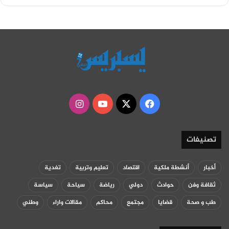
‫X
فيسبوك
‫YouTube
انستقرام
تصنيفات
أخبار
أنشطة ملكية
اقتصاد
تعليم وتربية
تغدية
ثقافة وفن
حوادث
دولي
رياضة
سياحة
سياسة
طب و صحة
قضايا
مجتمع
محاكم
مقالات واراء
وطني