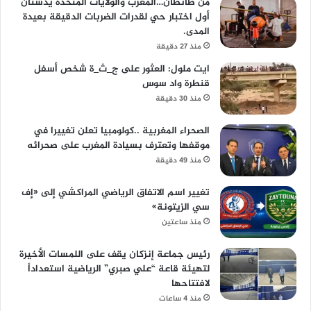
من طانطان…المغرب والولايات المتحدة يدشنان
أول اختبار حي لقدرات الضربات الدقيقة بعيدة
المدى.
منذ 27 دقيقة
ايت ملول: العثور على ج_ث_ة شخص أسفل
قنطرة واد سوس
منذ 30 دقيقة
الصحراء المغربية ..كولومبيا تعلن تغييرا في
موقفها وتعترف بسيادة المغرب على صحرائه
منذ 49 دقيقة
تغيير اسم الاتفاق الرياضي المراكشي إلى «إف
سي الزيتونة»
منذ ساعتين
رئيس جماعة إنزكان يقف على اللمسات الأخيرة
لتهيئة قاعة “علي صبري” الرياضية استعداداً
لافتتاحها
منذ 4 ساعات