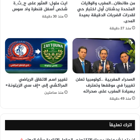
من طانطان…المغرب والولايات
ايت ملول: العثور على ج_ث_ة
المتحدة يدشنان أول اختبار حي
شخص أسفل قنطرة واد سوس
لقدرات الضربات الدقيقة بعيدة
منذ 30 دقيقة
المدى.
منذ 27 دقيقة
الصحراء المغربية ..كولومبيا تعلن
تغيير اسم الاتفاق الرياضي
تغييرا في موقفها وتعترف
المراكشي إلى «إف سي الزيتونة»
بسيادة المغرب على صحرائه
منذ ساعتين
منذ 49 دقيقة
اترك تعليقاً
لن يتم نشر عنوان بريدك الإلكتروني.
الحقول الإلزامية مشار إليها بـ
*