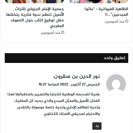
الظاهرة الغيوانية : “ماتوا
جمعية الإمام الجزولي للتراث
المبدعين”…!!
الأصيل تنظم ندوة فكرية يتخللها
حفل توقيع كتاب حول التصوف
منذ أسبوعين
المغربي
منذ أسبوعين
تعليق واحد
ي
نور الدين بن سقرون
:
ق
الخميس 27 أكتوبر , 2022 الساعة 16:27
و
هنيئا للمدرسة الوطنية للتجارة والتسيير باستقبالها لهذا
ل
الفنان الأصيل والممثل المبدع والذي بحبه كل المغاربة،
وتحية للطاقم الإداري وتحية خاصة موصولة بالتقدير
والاحترام لصديقي الاستاذ الكنتاوي.
رد