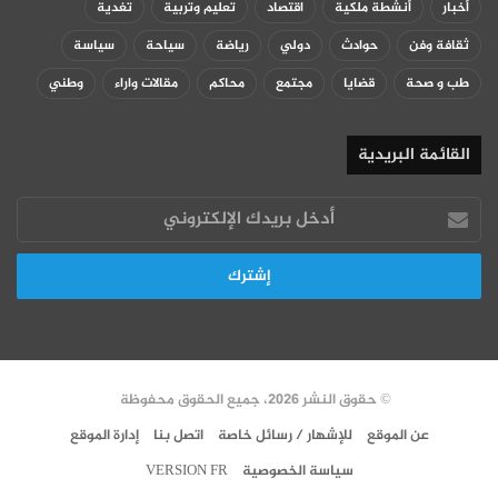
أخبار
أنشطة ملكية
اقتصاد
تعليم وتربية
تغدية
ثقافة وفن
حوادث
دولي
رياضة
سياحة
سياسة
طب و صحة
قضايا
مجتمع
محاكم
مقالات واراء
وطني
القائمة البريدية
أدخل
بريدك
الإلكتروني
© حقوق النشر 2026، جميع الحقوق محفوظة
عن الموقع
للإشهار / رسائل خاصة
اتصل بنا
إدارة الموقع
سياسة الخصوصية
VERSION FR