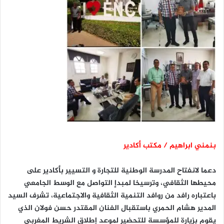
بنمني ابراهيم / مكتب أكادير
دعما لانفتاح المدرسة الوطنية للتجارة و التسيير بأكادير على
محيطها الثقافي، وترسيخا لمبدإ التواصل مع الوسط الجامعي
باعتباره رافد من روافد التنمية الثقافية والاجتماعية، تشرف السيد
المدير هشام الحمري باستقبال الفنان المقتدر حسن فولان الذي
يقوم بزيارة للمؤسسة للتحضير لموعد إطلاق الشريط المغربي