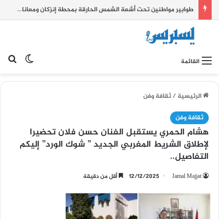
طوابير مواطنين تحت أشعة الشمس الحارقة بمحطة إنزكان ومعاناة يومية تطرح علامات استفهام حول جودة المرافق العمومية
بح
الوضع ا
القائمة
الرئيسية
/
ثقافة وفن
ثقافة وفن
هشام الحمري يستقبل الفنان حسن فلان تحضيرا
لإطلاق الشريط المغربي الجديد ” شوك الورد” إليكم
التفاصيل..
Jamal Majjat
12/12/2025
أقل من دقيقة