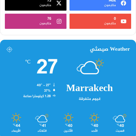
73
140k
متابعون
متابعون
76
0
متابعون
متابعون
Weather صيصثي
27
℃
Marrakech
40º - 27º
37%
1.28 كيلومتر/ساعة
غيوم متفرقة
44
41
40
40
40
℃
℃
℃
℃
℃
السبت
الأحد
الأثنين
الثلاثاء
الأربعاء