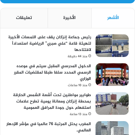
الأشهر
الأخيرة
تعليقات
رئيس جماعة إنزكان يقف على اللمسات الأخيرة
لتهيئة قاعة “علي صبري” الرياضية استعداداً
لافتتاحها
منذ 44 دقيقة
الدخول المدرسي المقبل سیتم في موعده
الرسمي المحدد سلفا طبقا لمقتضیات المقرر
الوزاري
منذ 10 ساعات
طوابير مواطنين تحت أشعة الشمس الحارقة
بمحطة إنزكان ومعاناة يومية تطرح علامات
استفهام حول جودة المرافق العمومية
منذ 13 ساعة
المغرب يحتل المرتبة 76 عالميا في مؤشر الازدهار
العالمي.