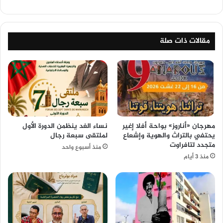
مقالات ذات صلة
مهرجان «أناروز» بواحة أفلا إغير
نساء الغد ينظمن الدورة الأول
يحتفي بالتراث والهوية وإشعاع
لملتقى سبعة رجال
متجدد لتافراوت
منذ أسبوع واحد
منذ 3 أيام