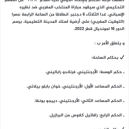
كشفت لجنة الحكام بالإتحاد الدولي لكرة القدم “FIFA ” عن الطاقم
التحكيمي الذي سيقود مباراة المنتخب المغربي ضد نظيره
الإسباني، غدا الثلاثاء 6 دجنبر، انطلاقا من الساعة الرابعة عصرا
(التوقيت المغربي) على أرضية استاد المدينة التعليمية، برسم
الدور 16 لمونديال قطر 2022،
و يتعلق الأمر ب :
بحكام الساحة؛
ـ حكم الوسط: الأرجنتيني، فرناندو راباليني.
ـ الحكم المساعد الأول: الأرجنتيني، خوان بابلو بيلاتي.
ـ الحكم المساعد الثاني: الأرجنتيني، دييجو بونفا.
ـ الحكم الرابع: رافائيل كلاوس من البرازيل.