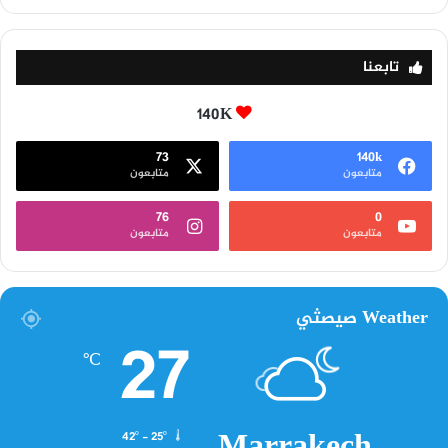
تابعنا
140K
73
140k
متابعون
متابعون
76
0
متابعون
متابعون
Weather صيصثي
27
℃
42º - 25º