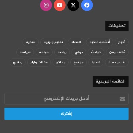
‫X
فيسبوك
‫YouTube
انستقرام
تصنيفات
أخبار
أنشطة ملكية
اقتصاد
تعليم وتربية
تغدية
ثقافة وفن
حوادث
دولي
رياضة
سياحة
سياسة
طب و صحة
قضايا
مجتمع
محاكم
مقالات واراء
وطني
القائمة البريدية
أدخل
بريدك
الإلكتروني