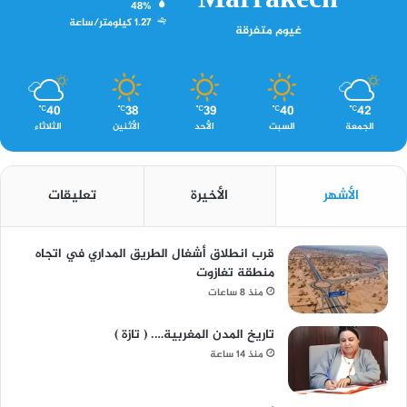
Marrakech
48%
1.27 كيلومتر/ساعة
غيوم متفرقة
40
38
39
40
42
℃
℃
℃
℃
℃
الجمعة
السبت
الأحد
الأثنين
الثلاثاء
الأشهر
الأخيرة
تعليقات
قرب انطلاق أشغال الطريق المداري في اتجاه
منطقة تغازوت
منذ 8 ساعات
تاريخ المدن المغربية…. ( تازة )
منذ 14 ساعة