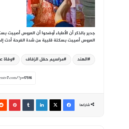
جدير بالذكر أن الأطباء أوضحوا أن العروس أصيبت بسك
العروس أصيبت بسكتة قلبية من شدة الفرحة أدت إل
الهند
مراسيم حفل الزفاف
وفاة ع
فيسبوك
‫X
لينكدإن
‏Tumblr
بينتيريست
شاركها