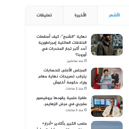
الأشهر
الأخيرة
تعليقات
نهاية “الشبح”: كيف أسقطت
الخلافات العائلية إمبراطورية
أحد أكبر تجار المخدرات في
أوروبا؟
منذ ساعتين
المجلس الأعلى للحسابات
يترقب تصريحات نهاية مهام
وزراء حكومة أخنوش
منذ 3 ساعات
طفرة علمية يقودها بروفيسور
مغربي في مرض الزهايمر.
منذ 3 ساعات
ملعب الكبير بأكادير «أدرار»