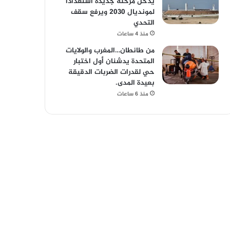
يدخل مرحلة جديدة استعداداً
لمونديال 2030 ويرفع سقف
التحدي
منذ 4 ساعات
من طانطان…المغرب والولايات
المتحدة يدشنان أول اختبار
حي لقدرات الضربات الدقيقة
بعيدة المدى.
منذ 6 ساعات