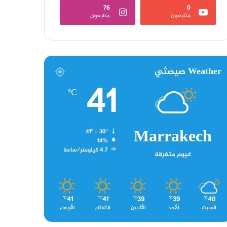
76
0
متابعون
متابعون
Weather صيصثي
41
℃
Marrakech
41º - 30º
14%
4.7 كيلومتر/ساعة
غيوم متفرقة
41
41
39
39
40
℃
℃
℃
℃
℃
السبت
الأحد
الأثنين
الثلاثاء
الأربعاء