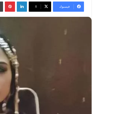
لينكدإن
بينتيريست
فيسبوك
‫X