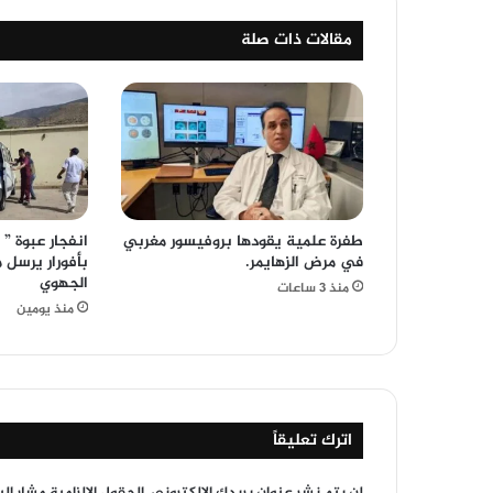
مقالات ذات صلة
طفرة علمية يقودها بروفيسور مغربي
انفجار عبوة ” ك
في مرض الزهايمر.
بأفورار يرسل
الجهوي
منذ 3 ساعات
منذ يومين
اترك تعليقاً
لن يتم نشر عنوان بريدك الإلكتروني.
الحقول الإلزامية مشار إلي