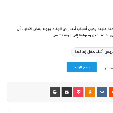
تة قلبية بدون أسباب أدت إلى الوفاة، ورجح بعض الاطباء أن
ى وفاتها قبل وصولها إلى المستشفى.
روس أثناء حفل زفافها
نسخ الرابط
‏Reddit
‏VKontakte
Odnoklassniki
‫Pocket
مشاركة عبر البريد
طباعة