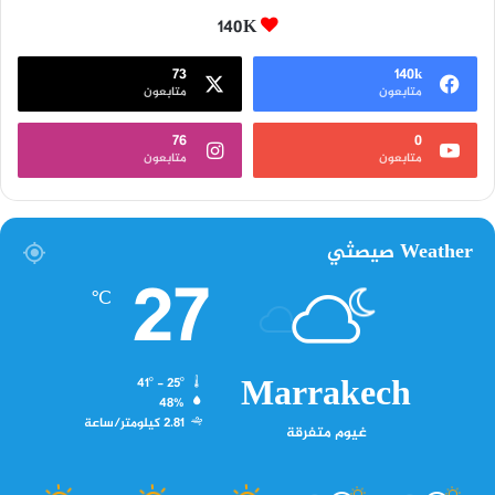
140K
73
140k
متابعون
متابعون
76
0
متابعون
متابعون
Weather صيصثي
27
℃
Marrakech
41º - 25º
48%
2.81 كيلومتر/ساعة
غيوم متفرقة