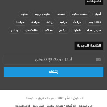
تصنيفات
أخبار
أنشطة ملكية
اقتصاد
تعليم وتربية
تغدية
ثقافة وفن
حوادث
دولي
رياضة
سياحة
سياسة
طب و صحة
قضايا
مجتمع
محاكم
مقالات واراء
وطني
القائمة البريدية
أدخل
بريدك
الإلكتروني
© حقوق النشر 2026، جميع الحقوق محفوظة
عن الموقع
للإشهار / رسائل خاصة
اتصل بنا
إدارة الموقع