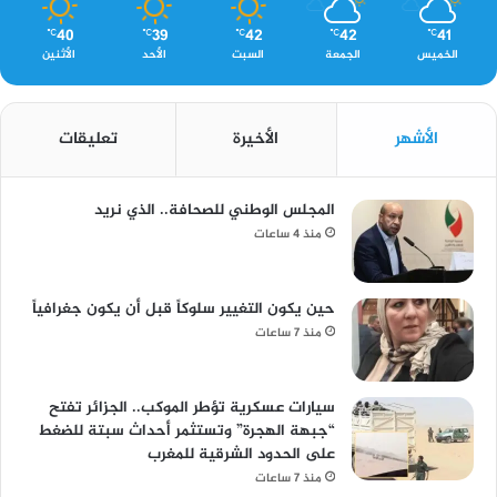
40
39
42
42
41
℃
℃
℃
℃
℃
الخميس
الجمعة
السبت
الأحد
الأثنين
الأشهر
الأخيرة
تعليقات
المجلس الوطني للصحافة.. الذي نريد
منذ 4 ساعات
حين يكون التغيير سلوكاً قبل أن يكون جغرافياً
منذ 7 ساعات
سيارات عسكرية تؤطر الموكب.. الجزائر تفتح
“جبهة الهجرة” وتستثمر أحداث سبتة للضغط
على الحدود الشرقية للمغرب
منذ 7 ساعات