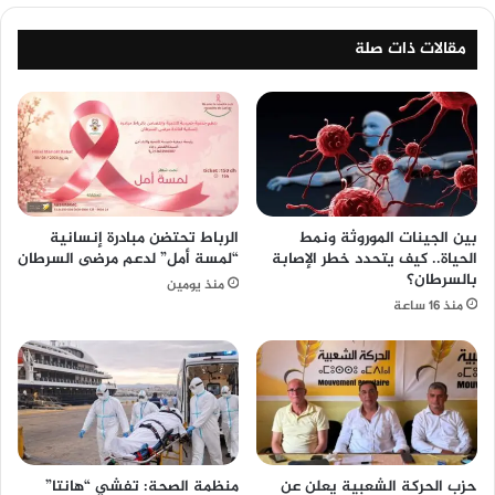
مقالات ذات صلة
بين الجينات الموروثة ونمط
الرباط تحتضن مبادرة إنسانية
الحياة.. كيف يتحدد خطر الإصابة
“لمسة أمل” لدعم مرضى السرطان
بالسرطان؟
منذ يومين
منذ 16 ساعة
حزب الحركة الشعبية يعلن عن
منظمة الصحة: تفشي “هانتا”