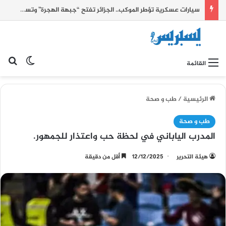
سيارات عسكرية تؤطر الموكب.. الجزائر تفتح “جبهة الهجرة” وتستثمر أحداث سبتة للضغط على الحدود الشرقية للمغرب
بح
الوضع ا
القائمة
الرئيسية
/
طب و صحة
طب و صحة
المدرب الياباني في لحظة حب واعتذار للجمهور.
هيئة التحرير
12/12/2025
أقل من دقيقة