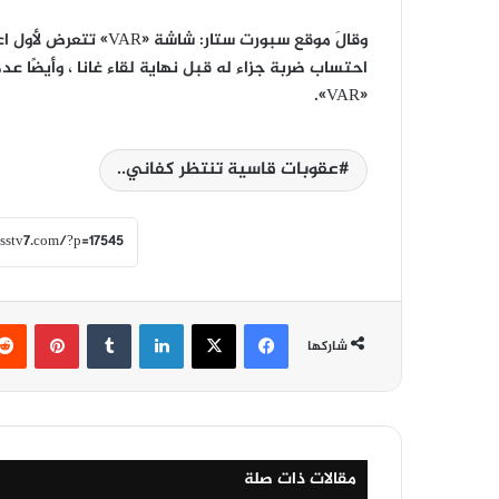
وقالَ موقع سبورت ستار
احتساب ضربة جزاء له قبل نهاية لقاء غانا ، وأيضًا عد
«VAR».
عقوبات قاسية تنتظر كفاني..
فيسبوك
‫X
لينكدإن
‏Tumblr
بينتيريست
شاركها
مقالات ذات صلة