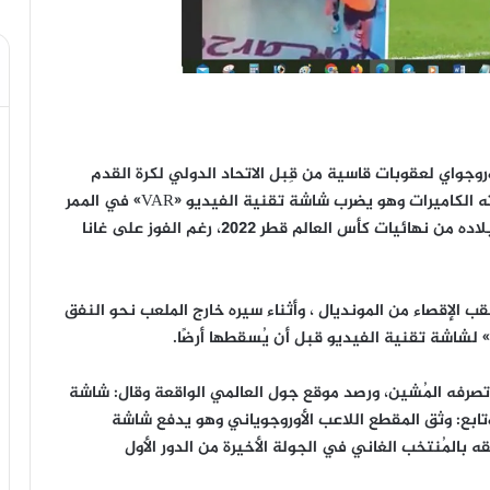
وجواي لعقوبات قاسية من قِبل الاتحاد الدولي لكرة القدم
FIFA بسبب تصرفه غير الأخلاقي ، الذي قام به ورصدته الكاميرات وهو يضرب شاشة تقنية الفيديو «VAR» في الممر
المؤدي إلى غرف تبديل الملابس، بعد إقصاء مُنتخب بلاده من نهائيات كأس العالم قطر 2022، رغم الفوز على غانا
الإقصاء من المونديال ، وأثناء سيره خارج الملعب نحو النفق
 لشاشة تقنية الفيديو قبل أن يُسقطها أرضًا.
وتصرفه المُشين، ورصد موقع جول العالمي الواقعة وقال: شاشة
وتابع: وثق المقطع اللاعب الأوروجوياني وهو يدفع شاشة
قه بالمُنتخب الغاني في الجولة الأخيرة من الدور الأول