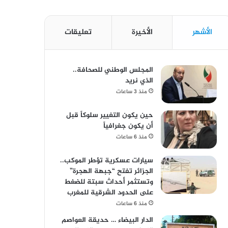
الأشهر
الأخيرة
تعليقات
المجلس الوطني للصحافة..
الذي نريد
منذ 3 ساعات
حين يكون التغيير سلوكاً قبل
أن يكون جغرافياً
منذ 6 ساعات
سيارات عسكرية تؤطر الموكب..
الجزائر تفتح “جبهة الهجرة”
وتستثمر أحداث سبتة للضغط
على الحدود الشرقية للمغرب
منذ 6 ساعات
الدار البيضاء … حديقة العواصم