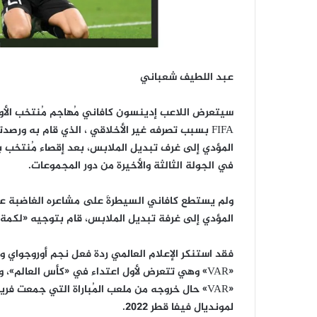
عبد اللطيف شعباني
سيتعرض اللاعب إدينسون كافاني مُهاجم مُنتخب الأور
في الجولة الثالثة والأخيرة من دور المجموعات.
ولم يستطع كافاني السيطرةَ على مشاعره الغاضبة عقب 
المؤدي إلى غرفة تبديل الملابس، قام بتوجيه «لكمة»
فقد استنكر الإعلام العالمي ردة فعل نجم أوروجواي 
«VAR» وهي تتعرض لأول اعتداء في «كأس العالم»، 
«VAR» حال خروجه من ملعب المُباراة التي جمعت فري
لمونديال فيفا قطر 2022.