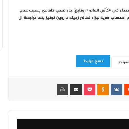
: شاشة «VAR» تتعرض لأول اعتداء في «كأس العالم»، وتابعَ: جاء غضب كافاني بسبب عدم
م احتساب ضربة جزاء لصالح زميله داروين نونيز بعد مُراجعة ال
نسخ الرابط
‏Reddit
‏VKontakte
Odnoklassniki
‫Pocket
مشاركة عبر البريد
طباعة