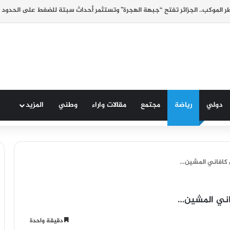
 الموكب.. الجزائر تفتح “جبهة الهجرة” وتستثمر أحداث سبتة للضغط على الحدود 
دولي
رياضة
مجتمع
مقالات واراء
وطني
المزيد
ي كافاني المشين…
فاني المشين…
دقيقة واحدة