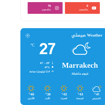
76
0
متابعون
متابعون
Weather صيصثي
27
℃
Marrakech
41º - 25º
47%
2.4 كيلومتر/ساعة
غيوم متفرقة
40
39
42
43
41
℃
℃
℃
℃
℃
الخميس
الجمعة
السبت
الأحد
الأثنين