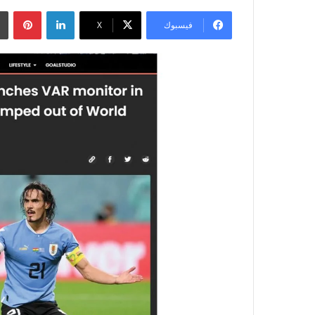
لينكدإن
بينتيريست
فيسبوك
‫X