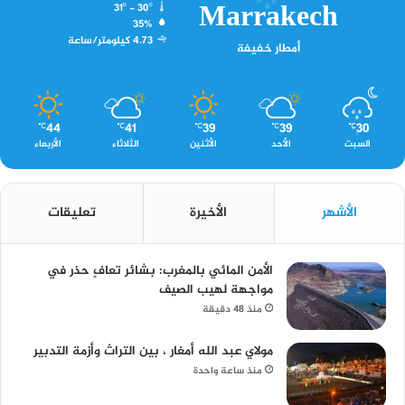
Marrakech
31º - 30º
35%
4.73 كيلومتر/ساعة
أمطار خفيفة
44
41
39
39
30
℃
℃
℃
℃
℃
السبت
الأحد
الأثنين
الثلاثاء
الأربعاء
الأشهر
الأخيرة
تعليقات
الأمن المائي بالمغرب: بشائر تعافٍ حذر في
مواجهة لهيب الصيف
منذ 48 دقيقة
مولاي عبد الله أمغار ، بين التراث وأزمة التدبير
منذ ساعة واحدة