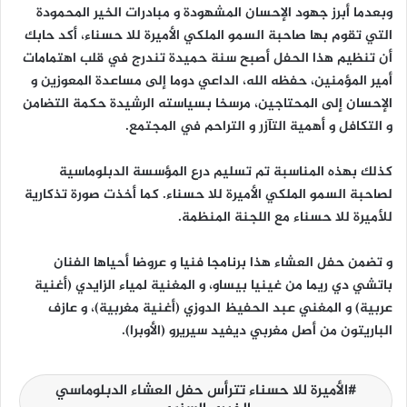
وبعدما أبرز جهود الإحسان المشهودة و مبادرات الخير المحمودة
التي تقوم بها صاحبة السمو الملكي الأميرة للا حسناء، أكد حابك
أن تنظيم هذا الحفل أصبح سنة حميدة تندرج في قلب اهتمامات
أمير المؤمنين، حفظه الله، الداعي دوما إلى مساعدة المعوزين و
الإحسان إلى المحتاجين، مرسخا بسياسته الرشيدة حكمة التضامن
و التكافل و أهمية التآزر و التراحم في المجتمع.
كذلك بهذه المناسبة تم تسليم درع المؤسسة الدبلوماسية
لصاحبة السمو الملكي الأميرة للا حسناء. كما أخذت صورة تذكارية
للأميرة للا حسناء مع اللجنة المنظمة.
و تضمن حفل العشاء هذا برنامجا فنيا و عروضا أحياها الفنان
باتشي دي ريما من غينيا بيساو، و المغنية لمياء الزايدي (أغنية
عربية) و المغني عبد الحفيظ الدوزي (أغنية مغربية)، و عازف
الباريتون من أصل مغربي ديفيد سيريرو (الأوبرا).
الأميرة للا حسناء تترأس حفل العشاء الدبلوماسي