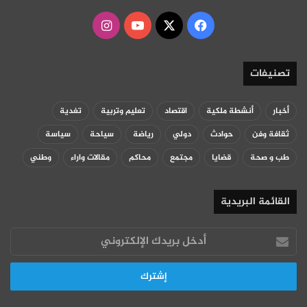
‫X
فيسبوك
‫YouTube
انستقرام
تصنيفات
أخبار
أنشطة ملكية
اقتصاد
تعليم وتربية
تغدية
ثقافة وفن
حوادث
دولي
رياضة
سياحة
سياسة
طب و صحة
قضايا
مجتمع
محاكم
مقالات واراء
وطني
القائمة البريدية
أدخل
بريدك
الإلكتروني