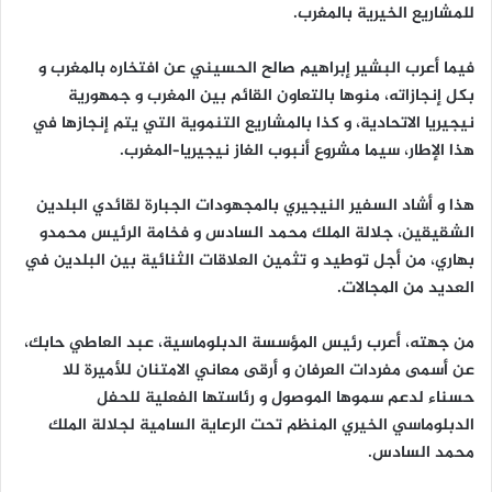
للمشاريع الخيرية بالمغرب.
فيما أعرب البشير إبراهيم صالح الحسيني عن افتخاره بالمغرب و
بكل إنجازاته، منوها بالتعاون القائم بين المغرب و جمهورية
نيجيريا الاتحادية، و كذا بالمشاريع التنموية التي يتم إنجازها في
هذا الإطار، سيما مشروع أنبوب الغاز نيجيريا–المغرب.
هذا و أشاد السفير النيجيري بالمجهودات الجبارة لقائدي البلدين
الشقيقين، جلالة الملك محمد السادس و فخامة الرئيس محمدو
بهاري، من أجل توطيد و تثمين العلاقات الثنائية بين البلدين في
العديد من المجالات.
من جهته، أعرب رئيس المؤسسة الدبلوماسية، عبد العاطي حابك،
عن أسمى مفردات العرفان و أرقى معاني الامتنان للأميرة للا
حسناء لدعم سموها الموصول و رئاستها الفعلية للحفل
الدبلوماسي الخيري المنظم تحت الرعاية السامية لجلالة الملك
محمد السادس.