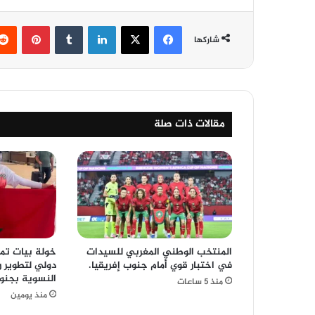
فيسبوك
‫X
لينكدإن
‏Tumblr
بينتيريست
شاركها
مقالات ذات صلة
المنتخب الوطني المغربي للسيدات
خولة بيات تم
في اختبار قوي أمام جنوب إفريقيا.
دولي لتطوير ر
النسوية بجنوب
منذ 5 ساعات
منذ يومين