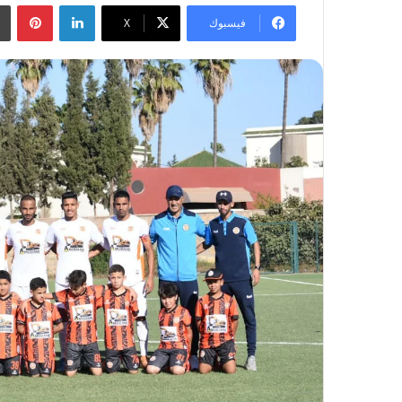
لينكدإن
بينتيريست
فيسبوك
‫X