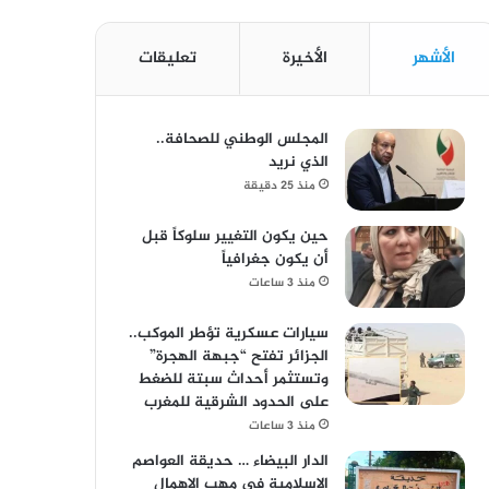
الأشهر
الأخيرة
تعليقات
المجلس الوطني للصحافة..
الذي نريد
منذ 25 دقيقة
حين يكون التغيير سلوكاً قبل
أن يكون جغرافياً
منذ 3 ساعات
سيارات عسكرية تؤطر الموكب..
الجزائر تفتح “جبهة الهجرة”
وتستثمر أحداث سبتة للضغط
على الحدود الشرقية للمغرب
منذ 3 ساعات
الدار البيضاء … حديقة العواصم
الإسلامية في مهب الإهمال