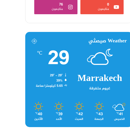
76
0
متابعون
متابعون
Weather صيصثي
29
℃
Marrakech
29º - 29º
39%
5.65 كيلومتر/ساعة
غيوم متفرقة
40
39
42
43
41
℃
℃
℃
℃
℃
الخميس
الجمعة
السبت
الأحد
الأثنين