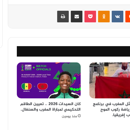
‏Reddit
‏VKontakte
Odnoklassniki
‫Pocket
مشاركة عبر البريد
طباعة
ثل المغرب في برنامج
كان السيدات 2026 .. تعيين الطاقم
ياضة ركوب الموج
التحكيمي لمباراة المغرب والسنغال.
 إفريقيا.
منذ يومين