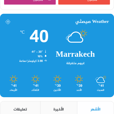
متابعون
متابعون
Weather صيصثي
40
℃
Marrakech
41º - 30º
16%
3.98 كيلومتر/ساعة
غيوم متفرقة
41
41
39
39
41
℃
℃
℃
℃
℃
السبت
الأحد
الأثنين
الثلاثاء
الأربعاء
الأشهر
الأخيرة
تعليقات