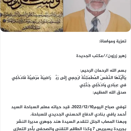
تعزية ومواساة:
زهير زرزون//مكتب الجديدة
بسم الله الرحمان الرحيم:
يَاأَيَّتُهَا النَّفْسُ الْمُطْمَئِنَّةُ ارْجِعِِي إِلَى رَبِّگ رَاضِيَةً مَرْضِيَّةً فَادْخُلِي
في عِبَادِي وَادْخُلِي جَنَّتِي
صدق الله العظيم:
توفي صباح اليوم2022/12/10، قيد حياته معلم السباحة السيد
أحمد يافي بنادي الدفاع الحسني الجديدي للسباحة.
وبهذا المصاب الجلل تتقدم السيدة هند جوهري مديرة النشر
بجريدة يسبريس 7 وكذا الطاقم التقني والصحفي بأحر التعازي