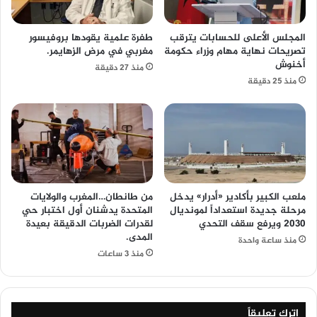
المجلس الأعلى للحسابات يترقب
طفرة علمية يقودها بروفيسور
تصريحات نهاية مهام وزراء حكومة
مغربي في مرض الزهايمر.
أخنوش
منذ 27 دقيقة
منذ 25 دقيقة
ملعب الكبير بأكادير «أدرار» يدخل
من طانطان…المغرب والولايات
مرحلة جديدة استعداداً لمونديال
المتحدة يدشنان أول اختبار حي
2030 ويرفع سقف التحدي
لقدرات الضربات الدقيقة بعيدة
المدى.
منذ ساعة واحدة
منذ 3 ساعات
اترك تعليقاً