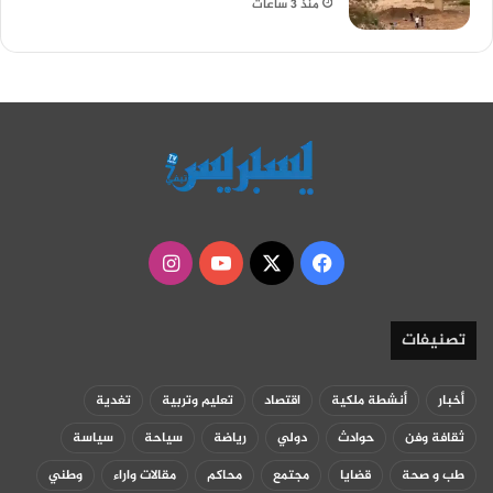
منذ 3 ساعات
‫X
فيسبوك
‫YouTube
انستقرام
تصنيفات
أخبار
أنشطة ملكية
اقتصاد
تعليم وتربية
تغدية
ثقافة وفن
حوادث
دولي
رياضة
سياحة
سياسة
طب و صحة
قضايا
مجتمع
محاكم
مقالات واراء
وطني