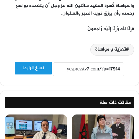
والمواساة لأسرة الفقيد سائلين الله عز وجل أن يتغمده بواسع
رحمته وأن يرزق ذويه الصبر والسلوان.
فإِنَّا لِلَّهِ وَإِنَّا إِلَيْهِ رَاجِعُونَ
تعزية و مواساة
نسخ الرابط
مقالات ذات صلة