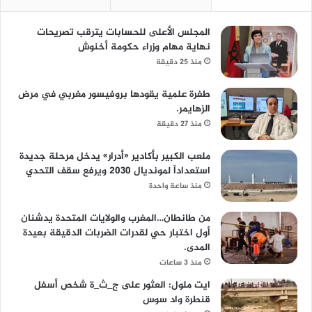
المجلس الأعلى للحسابات يترقب تصريحات
نهاية مهام وزراء حكومة أخنوش
منذ 25 دقيقة
طفرة علمية يقودها بروفيسور مغربي في مرض
الزهايمر.
منذ 27 دقيقة
ملعب الكبير بأكادير «أدرار» يدخل مرحلة جديدة
استعداداً لمونديال 2030 ويرفع سقف التحدي
منذ ساعة واحدة
من طانطان…المغرب والولايات المتحدة يدشنان
أول اختبار حي لقدرات الضربات الدقيقة بعيدة
المدى.
منذ 3 ساعات
ايت ملول: العثور على ج_ث_ة شخص أسفل
قنطرة واد سوس