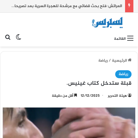
العرائش: فتح بحث قضائي مع مرشحة للهجرة السرية بعد تصريحات زائفة واتهامات كيدية بشأن أحداث الفنيدق وسبتة
بح
الوضع ا
القائمة
الرئيسية
/
رياضة
رياضة
قبلة ستدخل كتاب غينيس.
هيئة التحرير
12/12/2025
أقل من دقيقة