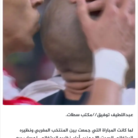
عبداللطيف توفيق//مكتب سطات.
لما كانت المباراة التي جمعت بين المنتخب المغربي ونظيره