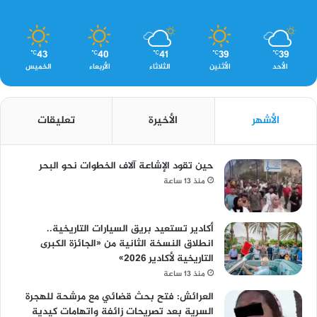
43
40
41
39
39
℃
℃
℃
℃
℃
الأحد
الأثنين
الثلاثاء
الأربعاء
الخميس
الأشهر
الأخيرة
تعليقات
حين تقود الإشاعة آلاف الخطوات نحو البحر
منذ 13 ساعة
أكادير تستعيد بريق السيارات التاريخية..
انطلاق النسخة الثانية من «الجائزة الكبرى
التاريخية لأكادير 2026»
منذ 13 ساعة
العرائش: فتح بحث قضائي مع مرشحة للهجرة
السرية بعد تصريحات زائفة واتهامات كيدية