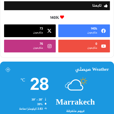
تابعنا
140K
73
140k
متابعون
متابعون
76
0
متابعون
متابعون
Weather صيصثي
28
℃
Marrakech
39º - 28º
39%
2.83 كيلومتر/ساعة
غيوم متفرقة