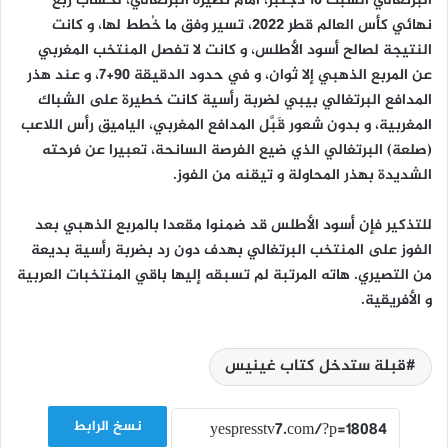
البرتغالي السبت 10 دجنبر، أمام نظيره البرتغالي، لحساب ربع
نهائي كأس العالم قطر 2022، تسير وفق ما خُطط لها، و كانت
النتيجة لصالح أسود الأطلس، و كانت لا تفصل المنتخب المغربي
عن المربع الذهبي إلا ثوان، و في حدود الدقيقة 90+7، و عند هذر
المدافع البرتغالي بيبي لضربة رأسية كانت خطيرة على الشباك
المغربية، و بدون شعور قَبَّل المدافع المغربي، الياميق رأس اللاعب
(صلعة) البرتغالي الذي ضيع الفرصة السانحة، تعبيرا عن فرحته
الشديدة بهذر المحاولة و تيقنه من الفوز.
للتذكير فإن أسود الأطلس قد ضمنوا مقعدا بالمربع الذهبي بعد
الفوز على المنتخب البرتغالي بهدف دون رد بضربة رأسية بديعة
من التصيري. هاته المرتبة لم تسبقه إليها باقي المنتخبات العربية
و الأفريقية.
قبلة ستدخل كتاب غينيس
نسخ الرابط