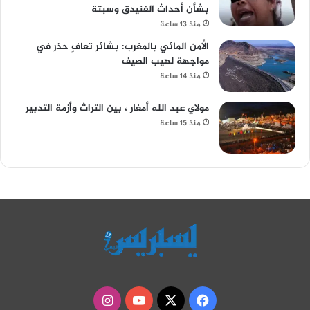
بشأن أحداث الفنيدق وسبتة
منذ 13 ساعة
الأمن المائي بالمغرب: بشائر تعافٍ حذر في
مواجهة لهيب الصيف
منذ 14 ساعة
مولاي عبد الله أمغار ، بين التراث وأزمة التدبير
منذ 15 ساعة
‫X
فيسبوك
‫YouTube
انستقرام