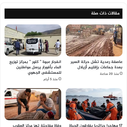
مقالات ذات صلة
عاصفة رعدية تشل حركة السير
انفجار عبوة ” كلور ” بمركز توزيع
بعدة جماعات بإقليم أزيلال
الماء بأفورار يرسل مواطنين
للمستشفى الجهوي
منذ 20 ساعة
منذ 5 أيام
17 مهاجرا جزائريا يفارقون الحياة
وفاة مفاجئة تهز مركز العقرب