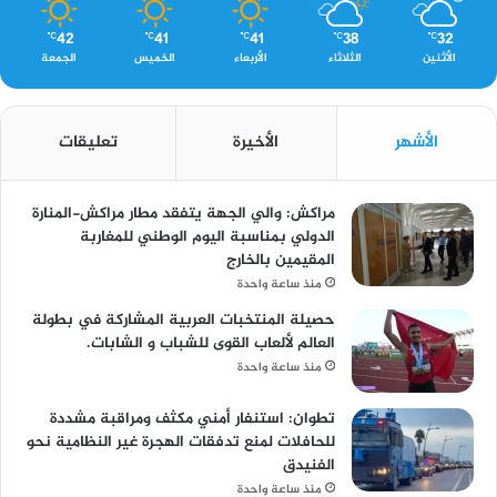
42
41
41
38
32
℃
℃
℃
℃
℃
الأثنين
الثلاثاء
الأربعاء
الخميس
الجمعة
الأشهر
الأخيرة
تعليقات
مراكش: والي الجهة يتفقد مطار مراكش-المنارة
الدولي بمناسبة اليوم الوطني للمغاربة
المقيمين بالخارج
منذ ساعة واحدة
حصيلة المنتخبات العربية المشاركة في بطولة
العالم لألعاب القوى للشباب و الشابات.
منذ ساعة واحدة
تطوان: استنفار أمني مكثف ومراقبة مشددة
للحافلات لمنع تدفقات الهجرة غير النظامية نحو
الفنيدق
منذ ساعة واحدة