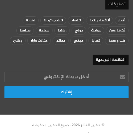
تصنيفات
أخبار
أنشطة ملكية
اقتصاد
تعليم وتربية
تغدية
ثقافة وفن
حوادث
دولي
رياضة
سياحة
سياسة
طب و صحة
قضايا
مجتمع
محاكم
مقالات واراء
وطني
القائمة البريدية
أدخل
بريدك
الإلكتروني
© حقوق النشر 2026، جميع الحقوق محفوظة