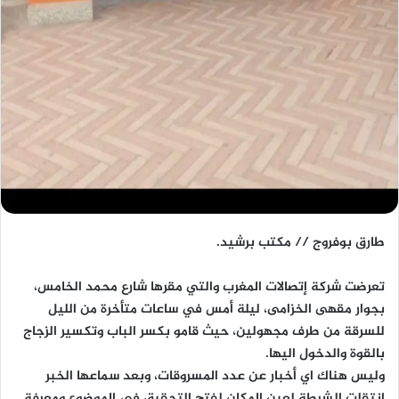
طارق بوفروج // مكتب برشيد.
تعرضت شركة إتصالات المغرب والتي مقرها شارع محمد الخامس،
بجوار مقهى الخزامى، ليلة أمس في ساعات متأخرة من الليل
للسرقة من طرف مجهولين، حيث قامو بكسر الباب وتكسير الزجاج
بالقوة والدخول اليها.
وليس هناك اي أخبار عن عدد المسروقات، وبعد سماعها الخبر
إنتقلت الشرطة لعين المكان لفتح التحقيق في الموضوع ومعرفة