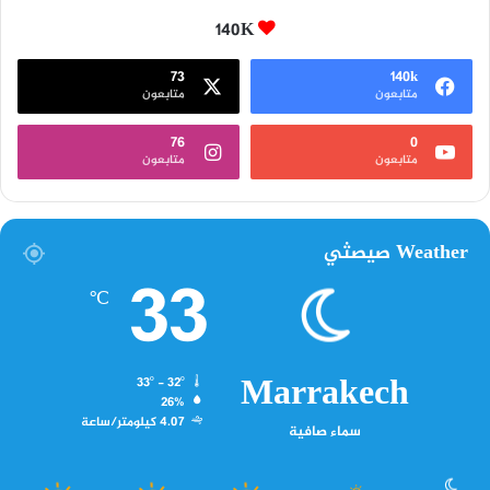
140K
73
140k
متابعون
متابعون
76
0
متابعون
متابعون
Weather صيصثي
33
℃
Marrakech
33º - 32º
26%
4.07 كيلومتر/ساعة
سماء صافية