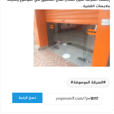
ملابسات القضية .
السرقة الموصوفة#
نسخ الرابط