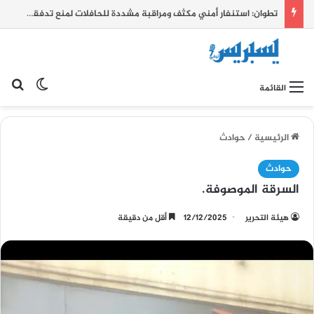
تطوان: استنفار أمني مكثف ومراقبة مشددة للحافلات لمنع تدفقات الهجرة غير النظامية نحو الفنيدق
بح
الوضع ا
القائمة
الرئيسية
/
حوادث
حوادث
السرقة الموصوفة.
هيئة التحرير
12/12/2025
أقل من دقيقة