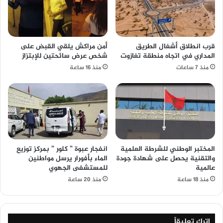
قرب انطلاق أشغال الطريق
أمن مراكش يلقي القبض على
المداري في اتجاه منطقة تغازوت
شخص عرض سائحتين للإبتزاز
منذ 7 ساعات
منذ 16 ساعة
المختبر الوطني للشرطة العلمية
انفجار عبوة ” كلور ” بمركز توزيع
والتقنية يحصل على شهادة جودة
الماء بأفورار يرسل مواطنين
عالمية
للمستشفى الجهوي
منذ 18 ساعة
منذ 20 ساعة
اترك تعليقاً