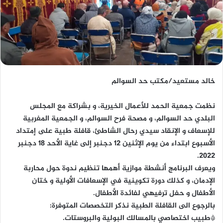
خالد مستعيد/مكتب حد السوالم
نظمت جمعية الحمد للأعمال الخيرية، و بشراكة مع المجلس
البلدي حد السوالم، و مصحة فرح السوالم، و الجمعية المغربية
للإسعاف و الإنقاد سيدي رحال الشاطئ، قافلة طبية على إمتداد
الأسبوع ابتداء من يوم الإثنين 12 دجنبر إلى غاية الأحد 18 دجنبر
2022.
ويعرف البرنامج أنشطة موازية أهمها تنظيم ندوة حول محاربة
الإدمان، و كذلك دورة تكوينية في الإسعافات الأولية و ختان
الأطفال و حفل ترفيهي لفائدة الأطفال.
بالرجوع الى القافلة الطبية نذكر التخصصات المتوفرة:
*طبيب اختصاصي بالمسالك البولية والبروستات.