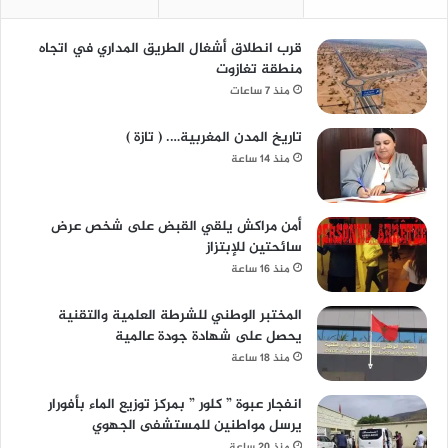
قرب انطلاق أشغال الطريق المداري في اتجاه
منطقة تغازوت
منذ 7 ساعات
تاريخ المدن المغربية…. ( تازة )
منذ 14 ساعة
أمن مراكش يلقي القبض على شخص عرض
سائحتين للإبتزاز
منذ 16 ساعة
المختبر الوطني للشرطة العلمية والتقنية
يحصل على شهادة جودة عالمية
منذ 18 ساعة
انفجار عبوة ” كلور ” بمركز توزيع الماء بأفورار
يرسل مواطنين للمستشفى الجهوي
منذ 20 ساعة