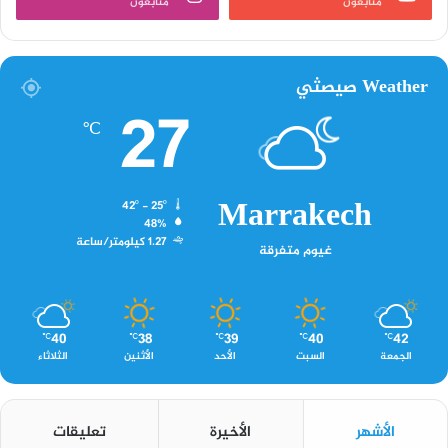
متابعون
متابعون
Weather صيصثي
27
℃
Marrakech
42º - 25º
48%
1.27 كيلومتر/ساعة
غيوم متفرقة
40
38
39
40
42
℃
℃
℃
℃
℃
الجمعة
السبت
الأحد
الأثنين
الثلاثاء
الأشهر
الأخيرة
تعليقات