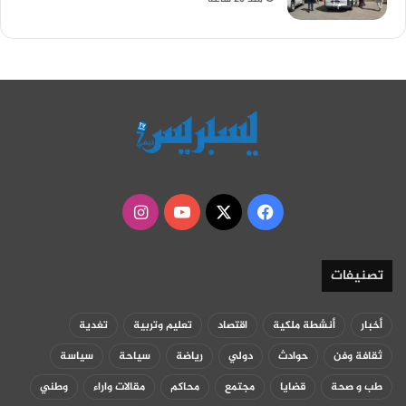
‫X
فيسبوك
‫YouTube
انستقرام
تصنيفات
أخبار
أنشطة ملكية
اقتصاد
تعليم وتربية
تغدية
ثقافة وفن
حوادث
دولي
رياضة
سياحة
سياسة
طب و صحة
قضايا
مجتمع
محاكم
مقالات واراء
وطني