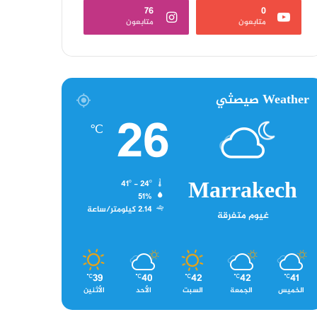
76
0
متابعون
متابعون
Weather صيصثي
26
℃
Marrakech
41º - 24º
51%
2.14 كيلومتر/ساعة
غيوم متفرقة
39
40
42
42
41
℃
℃
℃
℃
℃
الخميس
الجمعة
السبت
الأحد
الأثنين