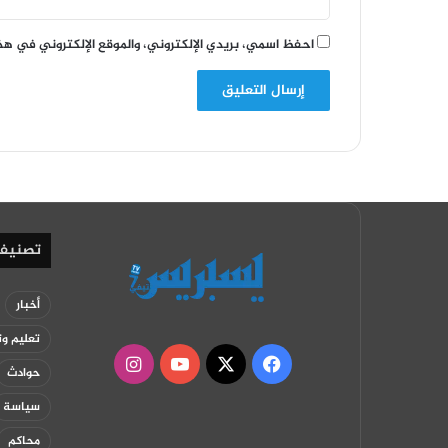
احفظ اسمي، بريدي الإلكتروني، والموقع الإلكتروني في هذ
تصنيف
أخبار
تعليم وت
‫X
فيسبوك
‫YouTube
انستقرام
حوادث
سياسة
محاكم