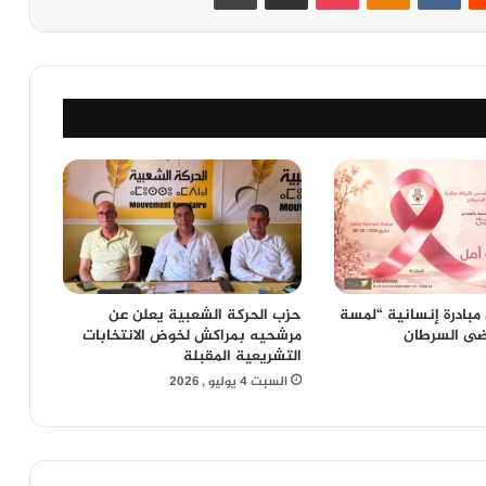
مبادرة إنسانية “لمسة
حزب الحركة الشعبية يعلن عن
ضى السرطان
مرشحيه بمراكش لخوض الانتخابات
التشريعية المقبلة
السبت 4 يوليو , 2026