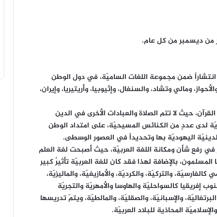
شر من ديسمبر من كل عام.
ت انتشاراً ضمن مجموعة اللغات الساميّة، في دول الوطن
لأحواز، ومالي وتشاد، والسنغال، وإثيوبيا، وأريتيريا، وإيران،
 القرآن، حيث لا تتم الصلاة والعبادات الأخرى في الدين
ائريّة لدى عددٍ من الكنائس المسيحيّة، على امتداد الوطن
الدينيّة اليهوديّة بها وتحديداً في العصور الوسطى.
شر في رفع شأن ومكانة اللغة العربيّة، حيث أصبحت لغة العلم
لمسلمون، بالإضافة لهذا فقد كان للغة العربيّة تأثيرٌ كبير
لفارسيّة، والتركيّة، والكرديّة، والأمازيغيّة، والماليزيّة،
نوب إفريقيا كالسواحليّة والهاوسا والأمهريّة والتجريّة
برتغاليّة، والإسبانيّة، والصقليّة، والمالطيّة، ويتمّ تدريسها
إسلاميّة المحاذية للبلاد العربيّة.