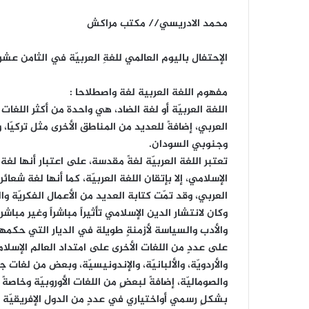
محمد الادريسي// مكتب مراكش
الإحتفال باليوم العالمي للغةِ العربيّة في الثامن ع
مفهوم اللغة العربية لغة واصطلاحا :
اللغة العربيّة أو لغة الضاد، هي واحدة من أكثر اللغا
العربي، إضافةً للعديد من المناطق الأخرى مثل تركيّا، وا
وجنوبي السودان.
تعتبر اللغة العربيّة لغةً مقدسة، على اعتبار أنها لغة
الإسلامي، إلا بإتقان اللغة العربيّة، كما أنها لغة شع
العربي، وقد تمّت كتابة العديد من الأعمال الفكريّة و
وكان لانتشار الدين الإسلامي تأثيراً مباشراً وغير مبا
والأدب والسياسة لأزمنةٍ طويلة في الديار التي حكمها ا
على عددٍ من اللغات الأخرى على امتداد العالم الإسلامي كا
والأردويّة، والألبانيّة، والإندونيسيّة، وبعض من لغات ج
والصوماليّة، إضافةً لبعضٍ من اللغات الأوروبيّة وخاصةً ال
بشكلٍ رسمي أواختياري في عددٍ من الدول الإفريقيّة وال