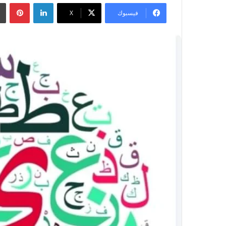
لينكدإن
بينتيريست
فيسبوك
‫X