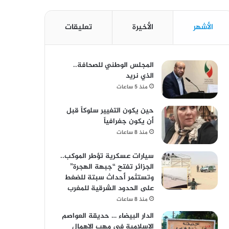
الأشهر
الأخيرة
تعليقات
المجلس الوطني للصحافة..
الذي نريد
منذ 5 ساعات
حين يكون التغيير سلوكاً قبل
أن يكون جغرافياً
منذ 8 ساعات
سيارات عسكرية تؤطر الموكب..
الجزائر تفتح “جبهة الهجرة”
وتستثمر أحداث سبتة للضغط
على الحدود الشرقية للمغرب
منذ 8 ساعات
الدار البيضاء … حديقة العواصم
الإسلامية في مهب الإهمال