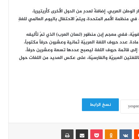
 الوطن العربي، إضافةً لعددٍ من الدول الأخرى كأريتيريا،
ي منظمة الأمم المتحدة، ويتمّ الاحتفال باليوم العالمي للغةِ
للغويّة، ففي معجم إبن منظور (لسان العرب) الذي تمّ تأليفه
ادة. عدد حروف اللغة العربيّة ثمانية وعشرون حرفاً مكتوباً،
) إلى قائمة حروف اللغة ليصبح عددها تسعة وعشرين حرفاً،
اللغتين العبريّة والفارسيّة، على عكس العديد من اللغات حول
نسخ الرابط
‏Reddit
‏VKontakte
Odnoklassniki
‫Pocket
مشاركة عبر البريد
طباعة