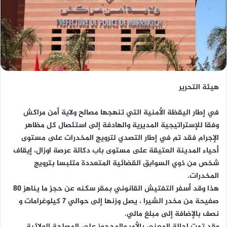
هيئة التحرير
في إطار اليقظة الأمنية التي تنهجها مصالح ولاية أمن مراكش
وفقا للإستراتيجية المديرية والهادفة إلى استئصال كل مظاهر
الإجرام فقد تم في إطار التصدي لترويج المخدرات على مستوى
أحياء المدينة العتيقة على مستوى باب دكالة عرصة اوزال، إيقاف
شخص من ذوي السوابق القضائية المتعددة متلبسا بترويج
المخدرات.
هذا وقد أسفر التفتيش القانوني بمقر سكنه عن حجز ما يناهز 80
صفيحة من مخدر الشيرا ، يصل وزنها إلى حوالي 7 كيلوغرامات و
نصف بالإضافة إلى مبلغ مالي.
وقد تمت إحالة المعني بالأمر والمحجوز على المصلحة الولائية