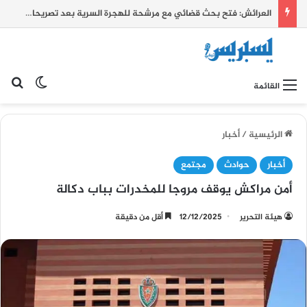
العرائش: فتح بحث قضائي مع مرشحة للهجرة السرية بعد تصريحات زائفة واتهامات كيدية بشأن أحداث الفنيدق وسبتة
بح
الوضع ا
القائمة
الرئيسية
/
أخبار
أخبار
حوادث
مجتمع
أمن مراكش يوقف مروجا للمخدرات بباب دكالة
هيئة التحرير
12/12/2025
أقل من دقيقة