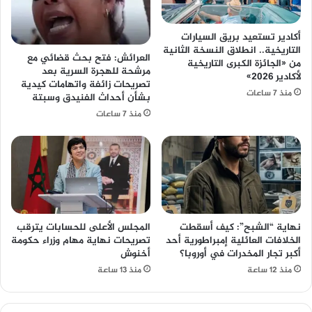
أكادير تستعيد بريق السيارات
التاريخية.. انطلاق النسخة الثانية
العرائش: فتح بحث قضائي مع
من «الجائزة الكبرى التاريخية
مرشحة للهجرة السرية بعد
لأكادير 2026»
تصريحات زائفة واتهامات كيدية
منذ 7 ساعات
بشأن أحداث الفنيدق وسبتة
منذ 7 ساعات
نهاية “الشبح”: كيف أسقطت
المجلس الأعلى للحسابات يترقب
الخلافات العائلية إمبراطورية أحد
تصريحات نهاية مهام وزراء حكومة
أكبر تجار المخدرات في أوروبا؟
أخنوش
منذ 12 ساعة
منذ 13 ساعة