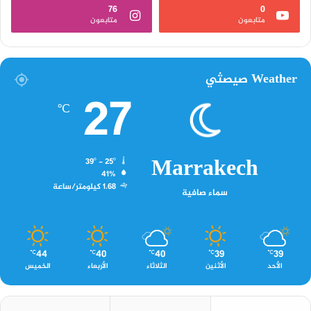
76
0
متابعون
متابعون
Weather صيصثي
27
℃
Marrakech
39º - 25º
41%
1.68 كيلومتر/ساعة
سماء صافية
44
40
40
39
39
℃
℃
℃
℃
℃
الأحد
الأثنين
الثلاثاء
الأربعاء
الخميس