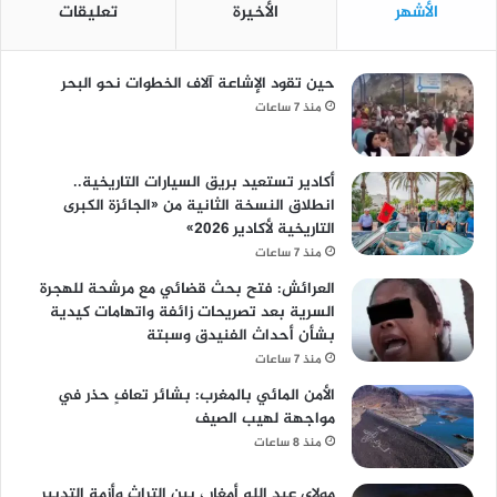
الأشهر
الأخيرة
تعليقات
حين تقود الإشاعة آلاف الخطوات نحو البحر
منذ 7 ساعات
أكادير تستعيد بريق السيارات التاريخية..
انطلاق النسخة الثانية من «الجائزة الكبرى
التاريخية لأكادير 2026»
منذ 7 ساعات
العرائش: فتح بحث قضائي مع مرشحة للهجرة
السرية بعد تصريحات زائفة واتهامات كيدية
بشأن أحداث الفنيدق وسبتة
منذ 7 ساعات
الأمن المائي بالمغرب: بشائر تعافٍ حذر في
مواجهة لهيب الصيف
منذ 8 ساعات
مولاي عبد الله أمغار ، بين التراث وأزمة التدبير