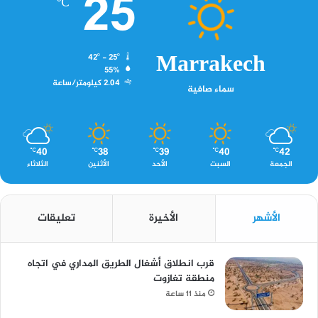
25
℃
Marrakech
42º - 25º
55%
2.04 كيلومتر/ساعة
سماء صافية
40
38
39
40
42
℃
℃
℃
℃
℃
الجمعة
السبت
الأحد
الأثنين
الثلاثاء
الأشهر
الأخيرة
تعليقات
قرب انطلاق أشغال الطريق المداري في اتجاه
منطقة تغازوت
منذ 11 ساعة