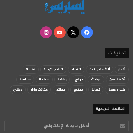
‫X
فيسبوك
‫YouTube
انستقرام
تصنيفات
أخبار
أنشطة ملكية
اقتصاد
تعليم وتربية
تغدية
ثقافة وفن
حوادث
دولي
رياضة
سياحة
سياسة
طب و صحة
قضايا
مجتمع
محاكم
مقالات واراء
وطني
القائمة البريدية
أدخل
بريدك