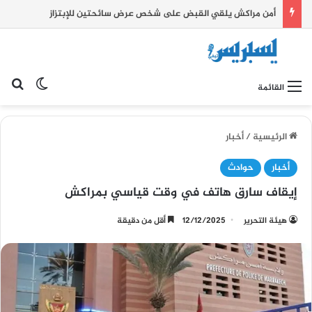
أمن مراكش يلقي القبض على شخص عرض سائحتين للإبتزاز
بح
الوضع ا
القائمة
الرئيسية
/
أخبار
أخبار
حوادث
إيقاف سارق هاتف في وقت قياسي بمراكش
هيئة التحرير
12/12/2025
أقل من دقيقة