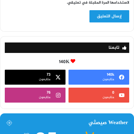
لاستخدامها المرة المقبلة في تعليقي.
تابعنا
140K
73
140k
متابعون
متابعون
76
0
متابعون
متابعون
Weather صيصثي