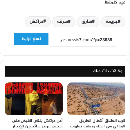
فيه كلمتها.
جريمة
سارق
سرقة
مراكش
نسخ الرابط
مقالات ذات صلة
قرب انطلاق أشغال الطريق
أمن مراكش يلقي القبض على
المداري في اتجاه منطقة تغازوت
شخص عرض سائحتين للإبتزاز