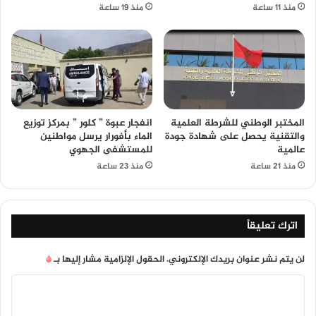
منذ 11 ساعة
منذ 19 ساعة
المختبر الوطني للشرطة العلمية
انفجار عبوة ” كلور ” بمركز توزيع
والتقنية يحصل على شهادة جودة
الماء بأفورار يرسل مواطنين
عالمية
للمستشفى الجهوي
منذ 21 ساعة
منذ 23 ساعة
اترك تعليقاً
لن يتم نشر عنوان بريدك الإلكتروني.
الحقول الإلزامية مشار إليها بـ
*
ا
ل