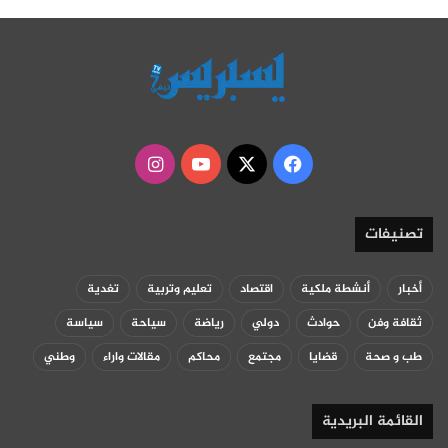
‫X
فيسبوك
‫YouTube
انستقرام
تصنيفات
أخبار
أنشطة ملكية
اقتصاد
تعليم وتربية
تغدية
ثقافة وفن
حوادث
دولي
رياضة
سياحة
سياسة
طب و صحة
قضايا
مجتمع
محاكم
مقالات واراء
وطني
القائمة البريدية