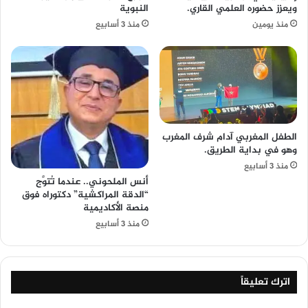
ويعزز حضوره العلمي القاري.
النبوية
منذ يومين
منذ 3 أسابيع
الطفل المغربي آدام شرف المغرب
وهو في بداية الطريق.
منذ 3 أسابيع
أنس الملحوني.. عندما تُتوَّج
“الدقة المراكشية” دكتوراه فوق
منصة الأكاديمية
منذ 3 أسابيع
اترك تعليقاً