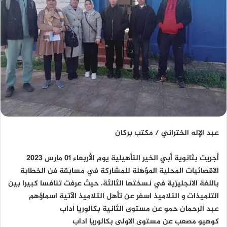
عبد الإله الختراني / مكتب بركان
أجريت بثانوية أبي الخير التأهيلية يوم الأربعاء 01 مارس 2023
الاقصائيات المحلية المؤهلة للمشاركة في مسابقة فن الخطابة
باللغة الانجليزية في نسختها الثالثة. حيث عرفت تنافسا كبيرا بين
التلميذات و التلاميذ اسفر عن تأهل التلاميذ الآتية اسماؤهم
عبد الرحمان حمو عن مستوى الثانية بكالوريا اداب
كوهيو مصعب عن مستوى الاولى بكالوريا اداب