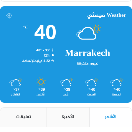
Weather صيصثي
40
℃
Marrakech
40º - 33º
12%
4.22 كيلومتر/ساعة
غيوم متفرقة
37
39
39
40
40
℃
℃
℃
℃
℃
الجمعة
السبت
الأحد
الأثنين
الثلاثاء
الأشهر
الأخيرة
تعليقات