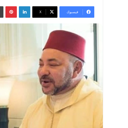
لينكدإن
بينتيريست
فيسبوك
‫X