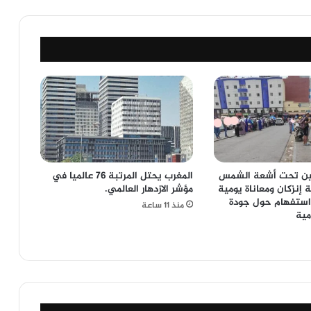
نين تحت أشعة الشمس
المغرب يحتل المرتبة 76 عالميا في
 إنزكان ومعاناة يومية
مؤشر الازدهار العالمي.
استفهام حول جودة
منذ 11 ساعة
مية