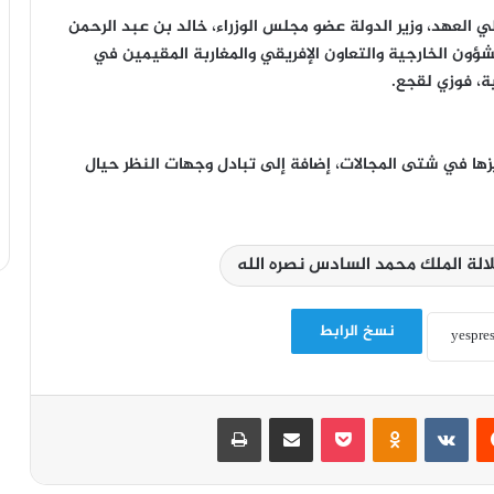
ي العهد، وزير الدولة عضو مجلس الوزراء، خالد بن عبد الرحمن
لشؤون الخارجية والتعاون الإفريقي والمغاربة المقيمين في
ية، فوزي لقجع.
زها في شتى المجالات، إضافة إلى تبادل وجهات النظر حيال
لة الملك محمد السادس نصره الله
نسخ الرابط
‏Reddit
‏VKontakte
Odnoklassniki
‫Pocket
مشاركة عبر البريد
طباعة