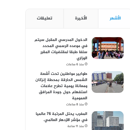
الأشهر
الأخيرة
تعليقات
الدخول المدرسي المقبل سیتم
في موعده الرسمي المحدد
سلفا طبقا لمقتضیات المقرر
الوزاري
منذ 6 ساعات
طوابير مواطنين تحت أشعة
الشمس الحارقة بمحطة إنزكان
ومعاناة يومية تطرح علامات
استفهام حول جودة المرافق
العمومية
منذ 8 ساعات
المغرب يحتل المرتبة 76 عالميا
في مؤشر الازدهار العالمي.
منذ 11 ساعة