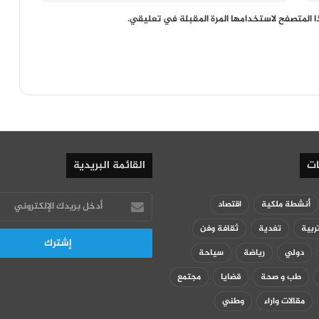
ا المتصفح لاستخدامها المرة المقبلة في تعليقي.
ات
القائمة البريدية
أدخل
أنشطة ملكية
اقتصاد
بريدك
ربية
تغدية
ثقافة وفن
الإلكتروني
دولي
رياضة
سياحة
طب و صحة
قضايا
مجتمع
مقالات واراء
وطني