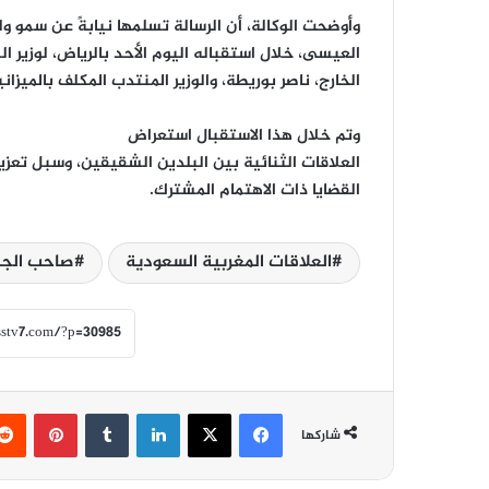
وأوضحت الوكالة، أن الرسالة تسلمها نيابةً عن سمو ول
العيسى، خلال استقباله اليوم الأحد بالرياض، لوزير ا
الخارج، ناصر بوريطة، والوزير المنتدب المكلف بالميزان
وتم خلال هذا الاستقبال استعراض
العلاقات الثنائية بين البلدين الشقيقين، وسبل تعزي
القضايا ذات الاهتمام المشترك.
العلاقات المغربية السعودية
صاحب الجلا
فيسبوك
‫X
لينكدإن
‏Tumblr
بينتيريست
شاركها