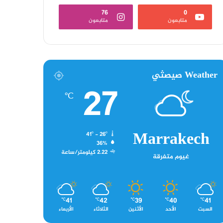
76
0
متابعون
متابعون
Weather صيصثي
27
℃
Marrakech
41º - 26º
36%
2.22 كيلومتر/ساعة
غيوم متفرقة
41
42
39
40
41
℃
℃
℃
℃
℃
السبت
الأحد
الأثنين
الثلاثاء
الأربعاء