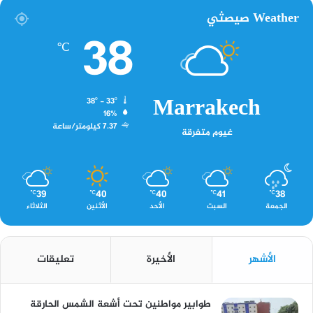
Weather صيصثي
38
℃
Marrakech
38º - 33º
16%
7.37 كيلومتر/ساعة
غيوم متفرقة
39
40
40
41
38
℃
℃
℃
℃
℃
الجمعة
السبت
الأحد
الأثنين
الثلاثاء
الأشهر
الأخيرة
تعليقات
طوابير مواطنين تحت أشعة الشمس الحارقة