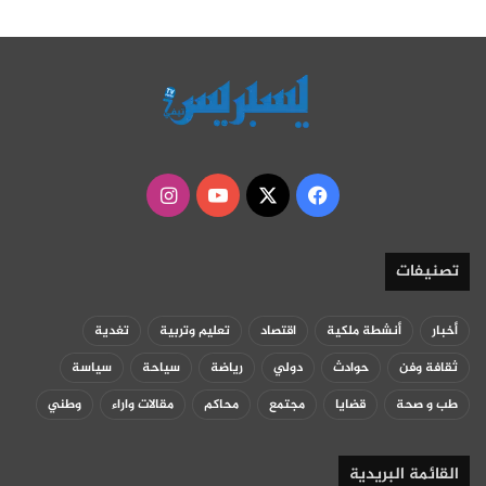
‫X
فيسبوك
‫YouTube
انستقرام
تصنيفات
أخبار
أنشطة ملكية
اقتصاد
تعليم وتربية
تغدية
ثقافة وفن
حوادث
دولي
رياضة
سياحة
سياسة
طب و صحة
قضايا
مجتمع
محاكم
مقالات واراء
وطني
القائمة البريدية