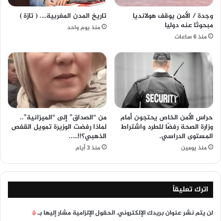
وجدة / الأمن يوقف هولانديا
تاريخ المدن المغربية…. ( تازة )
مبحوثا عنه دوليا
منذ يوم واحد
منذ 6 ساعات
حراس الأمن الخاص يحتجون أمام
من “الصداق” إلى “الميزانية”..
وزارة الصحة رفضًا للطرد واشتراط
لماذا رفضت الوزيرة تمويل القفص
المستوى الدراسي.
الذهبي؟!!…..
منذ يومين
منذ 3 أيام
اترك تعليقاً
لن يتم نشر عنوان بريدك الإلكتروني.
الحقول الإلزامية مشار إليها بـ
*